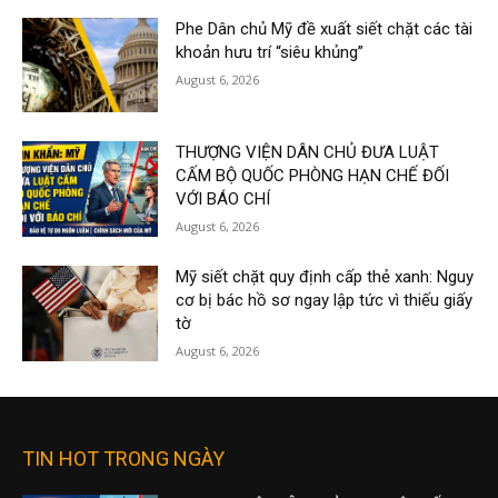
Phe Dân chủ Mỹ đề xuất siết chặt các tài
khoản hưu trí “siêu khủng”
August 6, 2026
THƯỢNG VIỆN DÂN CHỦ ĐƯA LUẬT
CẤM BỘ QUỐC PHÒNG HẠN CHẾ ĐỐI
VỚI BÁO CHÍ
August 6, 2026
Mỹ siết chặt quy định cấp thẻ xanh: Nguy
cơ bị bác hồ sơ ngay lập tức vì thiếu giấy
tờ
August 6, 2026
TIN HOT TRONG NGÀY