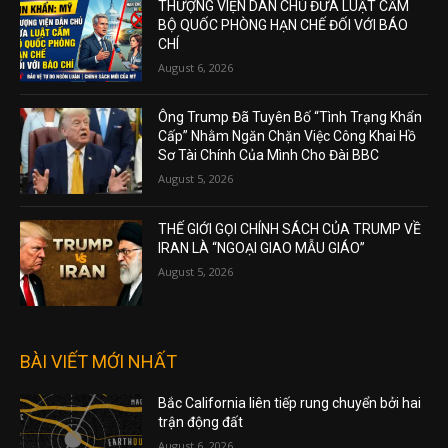
THƯỢNG VIỆN DÂN CHỦ ĐƯA LUẬT CẤM
BỘ QUỐC PHÒNG HẠN CHẾ ĐỐI VỚI BÁO
CHÍ
August 6, 2026
Ông Trump Đã Tuyên Bố “Tình Trạng Khẩn
Cấp” Nhằm Ngăn Chặn Việc Công Khai Hồ
Sơ Tài Chính Của Mình Cho Đài BBC
August 5, 2026
THẾ GIỚI GỌI CHÍNH SÁCH CỦA TRUMP VỀ
IRAN LÀ “NGOẠI GIAO MẪU GIÁO”
August 5, 2026
BÀI VIẾT MỚI NHẤT
Bắc California liên tiếp rung chuyển bởi hai
trận động đất
August 6, 2026