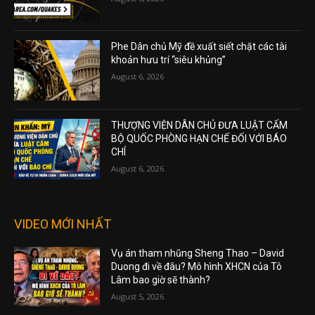
Phe Dân chủ Mỹ đề xuất siết chặt các tài
khoản hưu trí “siêu khủng”
August 6, 2026
THƯỢNG VIỆN DÂN CHỦ ĐƯA LUẬT CẤM
BỘ QUỐC PHÒNG HẠN CHẾ ĐỐI VỚI BÁO
CHÍ
August 6, 2026
VIDEO MỚI NHẤT
Vụ án tham nhũng Sheng Thao – David
Duong đi về đâu? Mô hình XHCN của Tô
Lâm bao giờ sẽ thành?
August 5, 2026