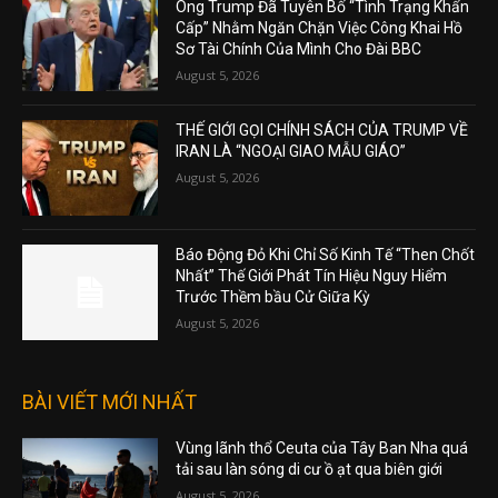
Ông Trump Đã Tuyên Bố “Tình Trạng Khẩn
Cấp” Nhằm Ngăn Chặn Việc Công Khai Hồ
Sơ Tài Chính Của Mình Cho Đài BBC
August 5, 2026
THẾ GIỚI GỌI CHÍNH SÁCH CỦA TRUMP VỀ
IRAN LÀ “NGOẠI GIAO MẪU GIÁO”
August 5, 2026
Báo Động Đỏ Khi Chỉ Số Kinh Tế “Then Chốt
Nhất” Thế Giới Phát Tín Hiệu Nguy Hiểm
Trước Thềm bầu Cử Giữa Kỳ
August 5, 2026
BÀI VIẾT MỚI NHẤT
Vùng lãnh thổ Ceuta của Tây Ban Nha quá
tải sau làn sóng di cư ồ ạt qua biên giới
August 5, 2026