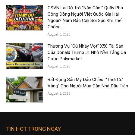
CSVN Lại Dở Trò “Nắn Gân!” Quấy Phá
Cộng Đồng Người Việt Quốc Gia Hải
Ngoại? Nam Bắc Cali Sôi Sục Khí Thế
Chống...
August 6, 2026
Thương Vụ “Cú Nhảy Vọt” X50 Tài Sản
Của Donald Trump Jr. Nhờ Nền Tảng Cá
Cược Polymarket
August 6, 2026
Bất Động Sản Mỹ Đảo Chiều: “Thời Cơ
Vàng” Cho Người Mua Căn Nhà Đầu Tiên
August 6, 2026
TIN HOT TRONG NGÀY