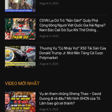
August 6, 2026
CSVN Lại Dở Trò “Nắn Gân!” Quấy Phá
Cộng Đồng Người Việt Quốc Gia Hải Ngoại?
Nam Bắc Cali Sôi Sục Khí Thế Chống...
August 6, 2026
Thương Vụ “Cú Nhảy Vọt” X50 Tài Sản Của
Donald Trump Jr. Nhờ Nền Tảng Cá Cược
Polymarket
August 6, 2026
VIDEO MỚI NHẤT
Vụ án tham nhũng Sheng Thao – David
Duong đi về đâu? Mô hình XHCN của Tô
Lâm bao giờ sẽ thành?
August 5, 2026