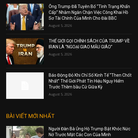
Ông Trump Đã Tuyên Bố “Tình Trạng Khẩn
Cấp” Nhằm Ngăn Chặn Việc Công Khai Hồ
Sơ Tài Chính Của Mình Cho Đài BBC
August 5, 2026
THẾ GIỚI GỌI CHÍNH SÁCH CỦA TRUMP VỀ
IRAN LÀ “NGOẠI GIAO MẪU GIÁO”
August 5, 2026
Báo Động Đỏ Khi Chỉ Số Kinh Tế “Then Chốt
Nhất” Thế Giới Phát Tín Hiệu Nguy Hiểm
Trước Thềm bầu Cử Giữa Kỳ
August 5, 2026
BÀI VIẾT MỚI NHẤT
Người Đàn Bà Ủng Hộ Trump Bật Khóc Nức
Nở Trước Mặt Các Con Của Mình