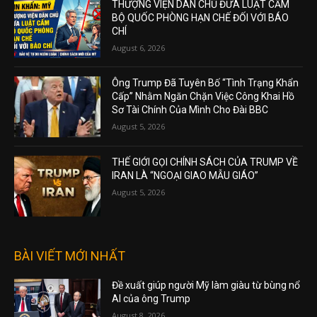
THƯỢNG VIỆN DÂN CHỦ ĐƯA LUẬT CẤM
BỘ QUỐC PHÒNG HẠN CHẾ ĐỐI VỚI BÁO
CHÍ
August 6, 2026
Ông Trump Đã Tuyên Bố “Tình Trạng Khẩn
Cấp” Nhằm Ngăn Chặn Việc Công Khai Hồ
Sơ Tài Chính Của Mình Cho Đài BBC
August 5, 2026
THẾ GIỚI GỌI CHÍNH SÁCH CỦA TRUMP VỀ
IRAN LÀ “NGOẠI GIAO MẪU GIÁO”
August 5, 2026
BÀI VIẾT MỚI NHẤT
Đề xuất giúp người Mỹ làm giàu từ bùng nổ
AI của ông Trump
August 8, 2026