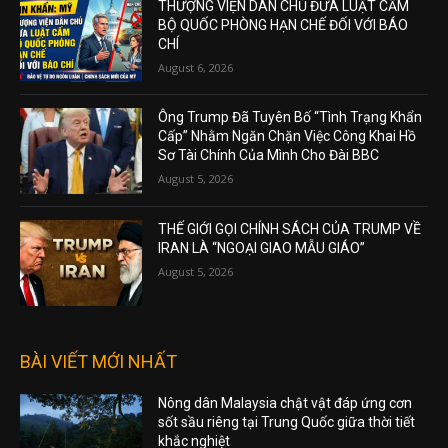
THƯỢNG VIỆN DÂN CHỦ ĐƯA LUẬT CẤM
BỘ QUỐC PHÒNG HẠN CHẾ ĐỐI VỚI BÁO
CHÍ
August 6, 2026
Ông Trump Đã Tuyên Bố “Tình Trạng Khẩn
Cấp” Nhằm Ngăn Chặn Việc Công Khai Hồ
Sơ Tài Chính Của Mình Cho Đài BBC
August 5, 2026
THẾ GIỚI GỌI CHÍNH SÁCH CỦA TRUMP VỀ
IRAN LÀ “NGOẠI GIAO MẪU GIÁO”
August 5, 2026
BÀI VIẾT MỚI NHẤT
Nông dân Malaysia chật vật đáp ứng cơn
sốt sầu riêng tại Trung Quốc giữa thời tiết
khắc nghiệt