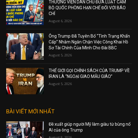
THƯỢNG VIỆN DÂN CHỦ ĐƯA LUẬT CẤM
BỘ QUỐC PHÒNG HẠN CHẾ ĐỐI VỚI BÁO
CHÍ
August 6, 2026
Ông Trump Đã Tuyên Bố “Tình Trạng Khẩn
Cấp” Nhằm Ngăn Chặn Việc Công Khai Hồ
Sơ Tài Chính Của Mình Cho Đài BBC
August 5, 2026
THẾ GIỚI GỌI CHÍNH SÁCH CỦA TRUMP VỀ
IRAN LÀ “NGOẠI GIAO MẪU GIÁO”
August 5, 2026
BÀI VIẾT MỚI NHẤT
Đề xuất giúp người Mỹ làm giàu từ bùng nổ
AI của ông Trump
August 8, 2026