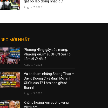
gạt bỏ lao động nhập cư
August 7, 2026
IDEO MỚI NHẤT
Phương Hằng gây bão mạng,
Phường kiểu mẫu XHCN của Tô
Lâm đi về đâu?
August 7, 2026
Vụ án tham nhũng Sheng Thao –
David Duong đi về đâu? Mô hình
XHCN của Tô Lâm bao giờ sẽ
thành?
August 5, 2026
Khủng hoảng kim cương vàng
Việt Nam