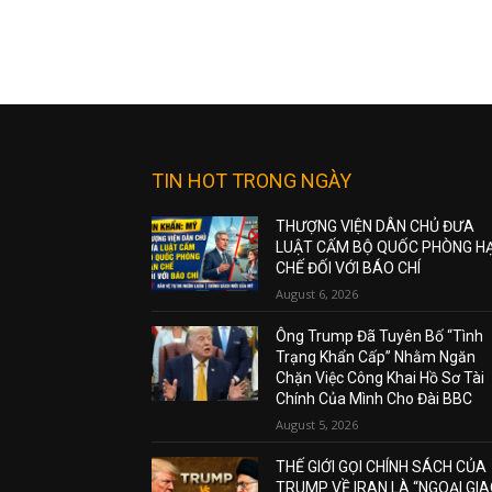
TIN HOT TRONG NGÀY
THƯỢNG VIỆN DÂN CHỦ ĐƯA
LUẬT CẤM BỘ QUỐC PHÒNG H
CHẾ ĐỐI VỚI BÁO CHÍ
August 6, 2026
Ông Trump Đã Tuyên Bố “Tình
Trạng Khẩn Cấp” Nhằm Ngăn
Chặn Việc Công Khai Hồ Sơ Tài
Chính Của Mình Cho Đài BBC
August 5, 2026
THẾ GIỚI GỌI CHÍNH SÁCH CỦA
TRUMP VỀ IRAN LÀ “NGOẠI GI