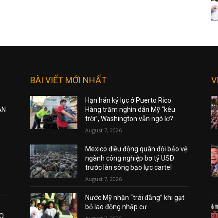
BÀI VIẾT MỚI NHẤT
V
Hạn hán kỷ lục ở Puerto Rico:
ẠN
Hàng trăm nghìn dân Mỹ “kêu
trời”, Washington vẫn ngó lơ?
August 7, 2026
Mexico điều động quân đội bảo vệ
ngành công nghiệp bơ tỷ USD
trước làn sóng bạo lực cartel
August 7, 2026
Nước Mỹ nhận “trái đắng” khi gạt
bỏ lao động nhập cư
AO