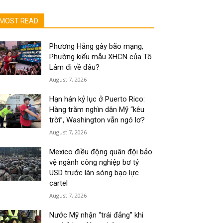
MOST READ
Phương Hằng gây bão mạng,
Phường kiểu mẫu XHCN của Tô
Lâm đi về đâu?
August 7, 2026
Hạn hán kỷ lục ở Puerto Rico:
Hàng trăm nghìn dân Mỹ “kêu
trời”, Washington vẫn ngó lơ?
August 7, 2026
Mexico điều động quân đội bảo
vệ ngành công nghiệp bơ tỷ
USD trước làn sóng bạo lực
cartel
August 7, 2026
Nước Mỹ nhận “trái đắng” khi