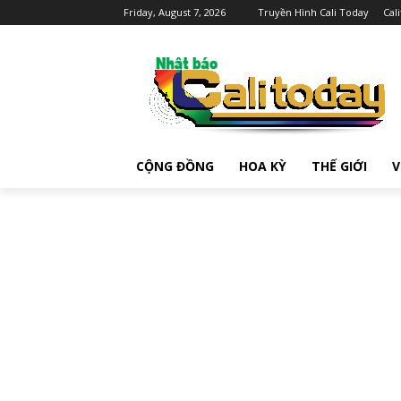
Friday, August 7, 2026
Truyền Hình Cali Today
Cal
CỘNG ĐỒNG
HOA KỲ
THẾ GIỚI
V