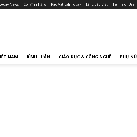
itoday News
Cõi Vĩnh Hằng
Rao Vặt Cali Today
Làng Báo Việt
Terms of Use
IỆT NAM
BÌNH LUẬN
GIÁO DỤC & CÔNG NGHỆ
PHỤ N