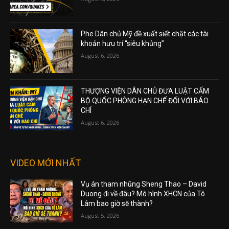
Phe Dân chủ Mỹ đề xuất siết chặt các tài
khoản hưu trí “siêu khủng”
August 6, 2026
THƯỢNG VIỆN DÂN CHỦ ĐƯA LUẬT CẤM
BỘ QUỐC PHÒNG HẠN CHẾ ĐỐI VỚI BÁO
CHÍ
August 6, 2026
VIDEO MỚI NHẤT
Vụ án tham nhũng Sheng Thao – David
Duong đi về đâu? Mô hình XHCN của Tô
Lâm bao giờ sẽ thành?
August 5, 2026