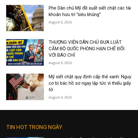
Phe Dân chủ Mỹ đề xuất siết chặt các tài
khoản hưu trí “siêu khủng”
August 6, 2026
THƯỢNG VIỆN DÂN CHỦ ĐƯA LUẬT
CẤM BỘ QUỐC PHÒNG HẠN CHẾ ĐỐI
VỚI BÁO CHÍ
August 6, 2026
Mỹ siết chặt quy định cấp thẻ xanh: Nguy
cơ bị bác hồ sơ ngay lập tức vì thiếu giấy
tờ
August 6, 2026
TIN HOT TRONG NGÀY