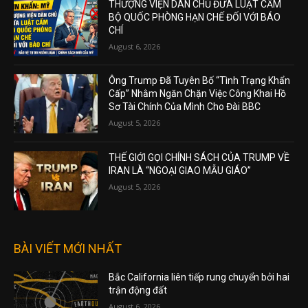
THƯỢNG VIỆN DÂN CHỦ ĐƯA LUẬT CẤM
BỘ QUỐC PHÒNG HẠN CHẾ ĐỐI VỚI BÁO
CHÍ
August 6, 2026
Ông Trump Đã Tuyên Bố “Tình Trạng Khẩn
Cấp” Nhằm Ngăn Chặn Việc Công Khai Hồ
Sơ Tài Chính Của Mình Cho Đài BBC
August 5, 2026
THẾ GIỚI GỌI CHÍNH SÁCH CỦA TRUMP VỀ
IRAN LÀ “NGOẠI GIAO MẪU GIÁO”
August 5, 2026
BÀI VIẾT MỚI NHẤT
Bắc California liên tiếp rung chuyển bởi hai
trận động đất
August 6, 2026