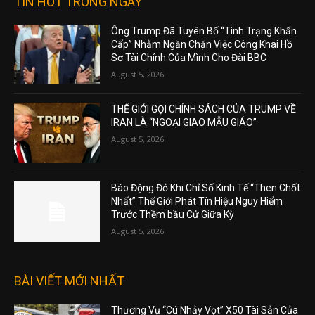
TIN HOT TRONG NGÀY
Ông Trump Đã Tuyên Bố “Tình Trạng Khẩn
Cấp” Nhằm Ngăn Chặn Việc Công Khai Hồ
Sơ Tài Chính Của Mình Cho Đài BBC
August 5, 2026
THẾ GIỚI GỌI CHÍNH SÁCH CỦA TRUMP VỀ
IRAN LÀ “NGOẠI GIAO MẪU GIÁO”
August 5, 2026
Báo Động Đỏ Khi Chỉ Số Kinh Tế “Then Chốt
Nhất” Thế Giới Phát Tín Hiệu Nguy Hiểm
Trước Thềm bầu Cử Giữa Kỳ
August 5, 2026
BÀI VIẾT MỚI NHẤT
Thương Vụ “Cú Nhảy Vọt” X50 Tài Sản Của