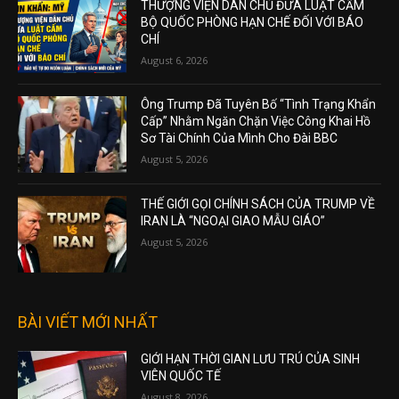
THƯỢNG VIỆN DÂN CHỦ ĐƯA LUẬT CẤM
BỘ QUỐC PHÒNG HẠN CHẾ ĐỐI VỚI BÁO
CHÍ
August 6, 2026
Ông Trump Đã Tuyên Bố “Tình Trạng Khẩn
Cấp” Nhằm Ngăn Chặn Việc Công Khai Hồ
Sơ Tài Chính Của Mình Cho Đài BBC
August 5, 2026
THẾ GIỚI GỌI CHÍNH SÁCH CỦA TRUMP VỀ
IRAN LÀ “NGOẠI GIAO MẪU GIÁO”
August 5, 2026
BÀI VIẾT MỚI NHẤT
GIỚI HẠN THỜI GIAN LƯU TRÚ CỦA SINH
VIÊN QUỐC TẾ
August 8, 2026