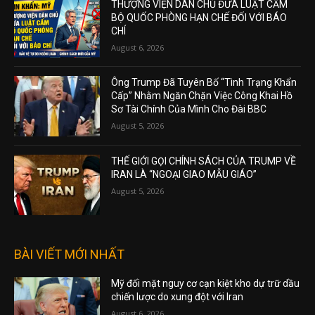
THƯỢNG VIỆN DÂN CHỦ ĐƯA LUẬT CẤM
BỘ QUỐC PHÒNG HẠN CHẾ ĐỐI VỚI BÁO
CHÍ
August 6, 2026
Ông Trump Đã Tuyên Bố “Tình Trạng Khẩn
Cấp” Nhằm Ngăn Chặn Việc Công Khai Hồ
Sơ Tài Chính Của Mình Cho Đài BBC
August 5, 2026
THẾ GIỚI GỌI CHÍNH SÁCH CỦA TRUMP VỀ
IRAN LÀ “NGOẠI GIAO MẪU GIÁO”
August 5, 2026
BÀI VIẾT MỚI NHẤT
Mỹ đối mặt nguy cơ cạn kiệt kho dự trữ dầu
chiến lược do xung đột với Iran
August 6, 2026