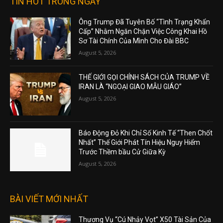
TIN HOT TRONG NGÀY
Ông Trump Đã Tuyên Bố “Tình Trạng Khẩn
Cấp” Nhằm Ngăn Chặn Việc Công Khai Hồ
Sơ Tài Chính Của Mình Cho Đài BBC
August 5, 2026
THẾ GIỚI GỌI CHÍNH SÁCH CỦA TRUMP VỀ
IRAN LÀ “NGOẠI GIAO MẪU GIÁO”
August 5, 2026
Báo Động Đỏ Khi Chỉ Số Kinh Tế “Then Chốt
Nhất” Thế Giới Phát Tín Hiệu Nguy Hiểm
Trước Thềm bầu Cử Giữa Kỳ
August 5, 2026
BÀI VIẾT MỚI NHẤT
Thương Vụ “Cú Nhảy Vọt” X50 Tài Sản Của