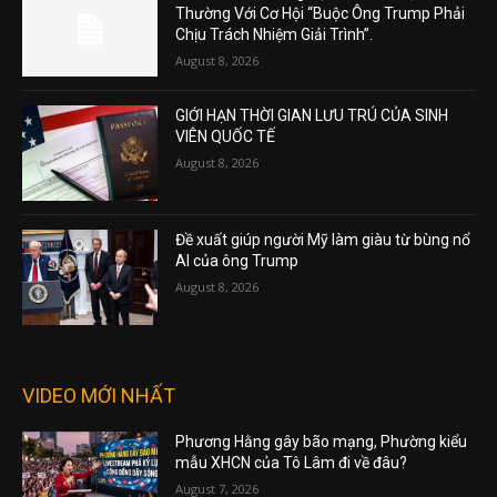
Thường Với Cơ Hội “Buộc Ông Trump Phải
Chịu Trách Nhiệm Giải Trình”.
August 8, 2026
GIỚI HẠN THỜI GIAN LƯU TRÚ CỦA SINH
VIÊN QUỐC TẾ
August 8, 2026
Đề xuất giúp người Mỹ làm giàu từ bùng nổ
AI của ông Trump
August 8, 2026
VIDEO MỚI NHẤT
Phương Hằng gây bão mạng, Phường kiểu
mẫu XHCN của Tô Lâm đi về đâu?
August 7, 2026