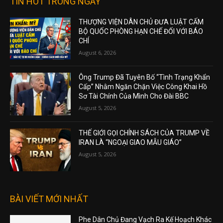
TIN HOT TRONG NGÀY
THƯỢNG VIỆN DÂN CHỦ ĐƯA LUẬT CẤM
BỘ QUỐC PHÒNG HẠN CHẾ ĐỐI VỚI BÁO
CHÍ
August 6, 2026
Ông Trump Đã Tuyên Bố “Tình Trạng Khẩn
Cấp” Nhằm Ngăn Chặn Việc Công Khai Hồ
Sơ Tài Chính Của Mình Cho Đài BBC
August 5, 2026
THẾ GIỚI GỌI CHÍNH SÁCH CỦA TRUMP VỀ
IRAN LÀ “NGOẠI GIAO MẪU GIÁO”
August 5, 2026
BÀI VIẾT MỚI NHẤT
Phe Dân Chủ Đang Vạch Ra Kế Hoạch Khác