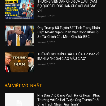
THƯỢNG VIỆN DÂN CHỦ ĐƯA LUẬT CẤM
BỘ QUỐC PHÒNG HẠN CHẾ ĐỐI VỚI BÁO
CHÍ
August 6, 2026
Ông Trump Đã Tuyên Bố “Tình Trạng Khẩn
Cấp” Nhằm Ngăn Chặn Việc Công Khai Hồ
Sơ Tài Chính Của Mình Cho Đài BBC
August 5, 2026
THẾ GIỚI GỌI CHÍNH SÁCH CỦA TRUMP VỀ
IRAN LÀ “NGOẠI GIAO MẪU GIÁO”
August 5, 2026
BÀI VIẾT MỚI NHẤT
Phe Dân Chủ Đang Vạch Ra Kế Hoạch Khác
Thường Với Cơ Hội “Buộc Ông Trump Phải
Chịu Trách Nhiệm Giải Trình”.