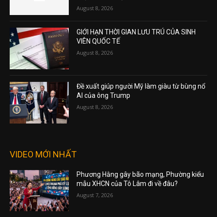
August 8, 2026
GIỚI HẠN THỜI GIAN LƯU TRÚ CỦA SINH
VIÊN QUỐC TẾ
August 8, 2026
Đề xuất giúp người Mỹ làm giàu từ bùng nổ
AI của ông Trump
August 8, 2026
VIDEO MỚI NHẤT
Phương Hằng gây bão mạng, Phường kiểu
mẫu XHCN của Tô Lâm đi về đâu?
August 7, 2026