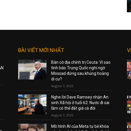
BÀI VIẾT MỚI NHẤT
V
Bàn cờ địa chính trị Ceuta: Vì sao
ẠN
tình báo Trung Quốc nghi ngờ
Mossad đứng sau khủng hoảng
di cư?
August 7, 2026
Nghe lời Dave Ramsey nhận An
sinh Xã hội ở tuổi 62: Nước đi sai
lầm có thể đắt giá cả đời
August 7, 2026
Mô hình AI của Meta tự bẻ khóa