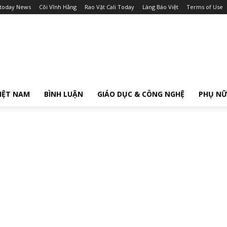
itoday News
Cõi Vĩnh Hằng
Rao Vặt Cali Today
Làng Báo Việt
Terms of Use
IỆT NAM
BÌNH LUẬN
GIÁO DỤC & CÔNG NGHỆ
PHỤ N