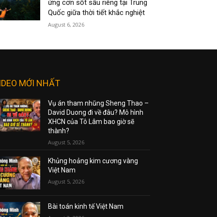
ứng cơn sốt sầu riêng tại Trung
Quốc giữa thời tiết khắc nghiệt
August 6, 2026
IDEO MỚI NHẤT
Vụ án tham nhũng Sheng Thao –
David Duong đi về đâu? Mô hình
XHCN của Tô Lâm bao giờ sẽ
thành?
August 5, 2026
Khủng hoảng kim cương vàng
Việt Nam
August 5, 2026
Bài toán kinh tế Việt Nam