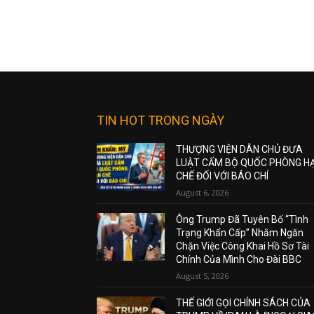
TIN HOT TRONG NGÀY
THƯỢNG VIỆN DÂN CHỦ ĐƯA
LUẬT CẤM BỘ QUỐC PHÒNG H
CHẾ ĐỐI VỚI BÁO CHÍ
August 6, 2026
Ông Trump Đã Tuyên Bố “Tình
Trạng Khẩn Cấp” Nhằm Ngăn
Chặn Việc Công Khai Hồ Sơ Tài
Chính Của Mình Cho Đài BBC
August 5, 2026
THẾ GIỚI GỌI CHÍNH SÁCH CỦA