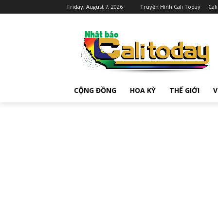
Friday, August 7, 2026
Truyền Hình Cali Today
Cal
CỘNG ĐỒNG
HOA KỲ
THẾ GIỚI
V