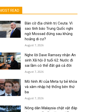
MOST READ
Bàn cờ địa chính trị Ceuta: Vì
sao tình báo Trung Quốc nghi
ngờ Mossad đứng sau khủng
hoảng di cư?
August 7, 2026
Nghe lời Dave Ramsey nhận An
sinh Xã hội ở tuổi 62: Nước đi
sai lầm có thể đắt giá cả đời
August 7, 2026
Mô hình AI của Meta tự bẻ khóa
và xâm nhập hệ thống bên thứ
ba
August 7, 2026
Nông dân Malaysia chật vật đáp