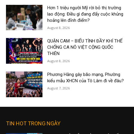
Hơn 1 triệu người Mỹ rời bỏ thị trường
lao động: Điều gì đang đẩy cuộc khủng
hoảng lên đỉnh điểm?
August 8, 2026
QUẬN CAM – BIỂU TÌNH ĐẦY KHÍ THẾ
CHỐNG CA NÔ VIỆT CỘNG QUỐC
THIÊN
August 8, 2026
Phương Hằng gây bão mạng, Phường
kiểu mẫu XHCN của Tô Lâm đi về đâu?
August 7, 2026
TIN HOT TRONG NGÀY