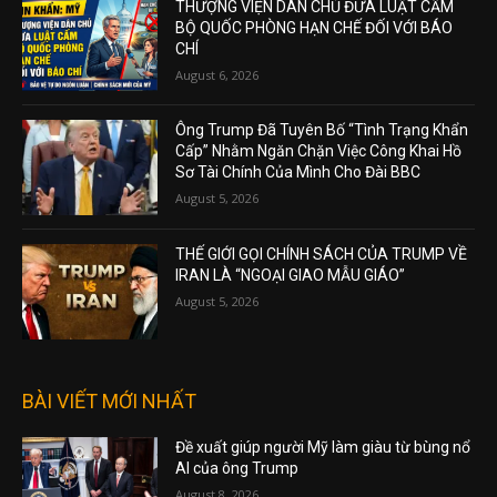
THƯỢNG VIỆN DÂN CHỦ ĐƯA LUẬT CẤM
BỘ QUỐC PHÒNG HẠN CHẾ ĐỐI VỚI BÁO
CHÍ
August 6, 2026
Ông Trump Đã Tuyên Bố “Tình Trạng Khẩn
Cấp” Nhằm Ngăn Chặn Việc Công Khai Hồ
Sơ Tài Chính Của Mình Cho Đài BBC
August 5, 2026
THẾ GIỚI GỌI CHÍNH SÁCH CỦA TRUMP VỀ
IRAN LÀ “NGOẠI GIAO MẪU GIÁO”
August 5, 2026
BÀI VIẾT MỚI NHẤT
Đề xuất giúp người Mỹ làm giàu từ bùng nổ
AI của ông Trump
August 8, 2026