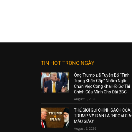
TIN HOT TRONG NGÀY
Ông Trump Đã Tuyên Bố “Tình
Trạng Khẩn Cấp” Nhằm Ngăn
Chặn Việc Công Khai Hồ Sơ Tài
Chính Của Mình Cho Đài BBC
August 5, 2026
THẾ GIỚI GỌI CHÍNH SÁCH CỦA
TRUMP VỀ IRAN LÀ “NGOẠI GI
MẪU GIÁO”
August 5, 2026