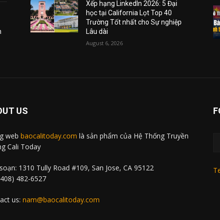
Xếp hạng LinkedIn 2026: 5 Đại
học tại California Lọt Top 40
Trường Tốt nhất cho Sự nghiệp
m
Lâu dài
August 6, 2026
OUT US
F
ng web
baocalitoday.com
là sản phẩm của Hệ Thống Truyền
g Cali Today
soạn: 1310 Tully Road #109, San Jose, CA 95122
Te
 (408) 482-6527
act us:
nam@baocalitoday.com