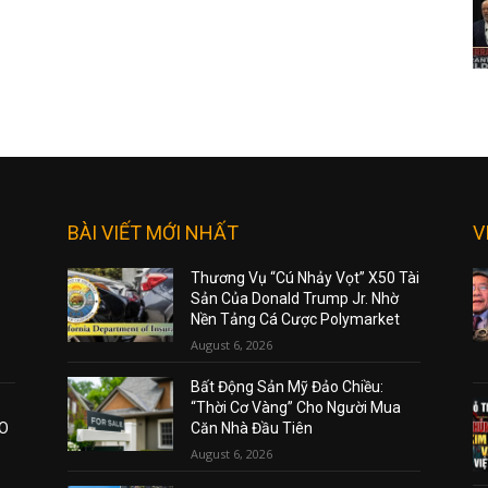
BÀI VIẾT MỚI NHẤT
V
Thương Vụ “Cú Nhảy Vọt” X50 Tài
Sản Của Donald Trump Jr. Nhờ
Nền Tảng Cá Cược Polymarket
August 6, 2026
Bất Động Sản Mỹ Đảo Chiều:
“Thời Cơ Vàng” Cho Người Mua
AO
Căn Nhà Đầu Tiên
August 6, 2026