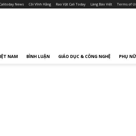
Calitoday News
Cõi Vĩnh Hằng
Rao Vặt Cali Today
Làng Báo Việt
Terms of U
IỆT NAM
BÌNH LUẬN
GIÁO DỤC & CÔNG NGHỆ
PHỤ N