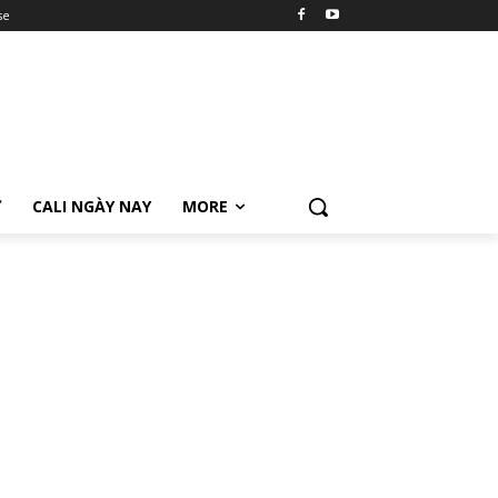
se
Ữ
CALI NGÀY NAY
MORE