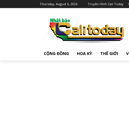
Thursday, August 6, 2026
Truyền Hình Cali Today
CỘNG ĐỒNG
HOA KỲ
THẾ GIỚI
V