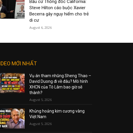
Bầu cử Thống đốc California:
Steve Hilton cáo buộc Xavier
Becerra gây nguy hiểm cho trẻ
di cư
August 6, 2026
IDEO MỚI NHẤT
Vụ án tham nhũng Sheng Thao –
David Duong đi về đâu? Mô hình
XHCN của Tô Lâm bao giờ sẽ
thành?
August 5, 2026
Khủng hoảng kim cương vàng
Việt Nam
August 5, 2026