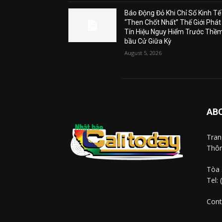
Báo Động Đỏ Khi Chỉ Số Kinh Tế
“Then Chốt Nhất” Thế Giới Phát
Tín Hiệu Nguy Hiểm Trước Thề
bầu Cử Giữa Kỳ
August 5, 2026
AB
Tra
Thôn
Tòa 
Tel:
Cont