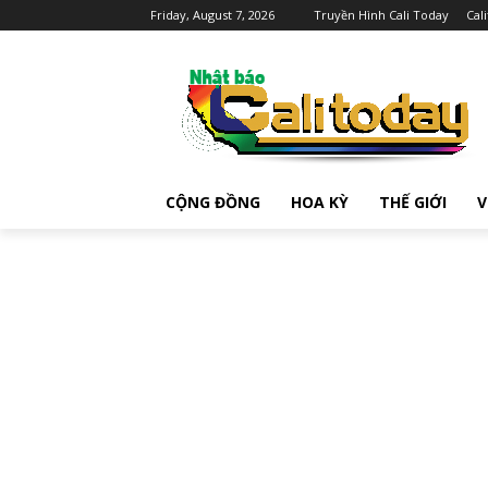
Friday, August 7, 2026
Truyền Hình Cali Today
Cal
CỘNG ĐỒNG
HOA KỲ
THẾ GIỚI
V