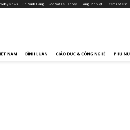
itoday News
Cõi Vĩnh Hằng
Rao Vặt Cali Today
Làng Báo Việt
Terms of Use
IỆT NAM
BÌNH LUẬN
GIÁO DỤC & CÔNG NGHỆ
PHỤ N