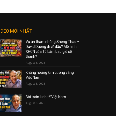
IDEO MỚI NHẤT
Vụ án tham nhũng Sheng Thao –
David Duong đi về đâu? Mô hình
XHCN của Tô Lâm bao giờ sẽ
thành?
August 5, 2026
Khủng hoảng kim cương vàng
Việt Nam
August 5, 2026
Bài toán kinh tế Việt Nam
August 3, 2026