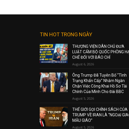
TIN HOT TRONG NGÀY
THƯỢNG VIỆN DÂN CHỦ ĐƯA
LUẬT CẤM BỘ QUỐC PHÒNG H
CHẾ ĐỐI VỚI BÁO CHÍ
August 6, 2026
Ông Trump Đã Tuyên Bố “Tình
Trạng Khẩn Cấp” Nhằm Ngăn
Chặn Việc Công Khai Hồ Sơ Tài
Chính Của Mình Cho Đài BBC
August 5, 2026
THẾ GIỚI GỌI CHÍNH SÁCH CỦA
TRUMP VỀ IRAN LÀ “NGOẠI GI
MẪU GIÁO”
August 5, 2026