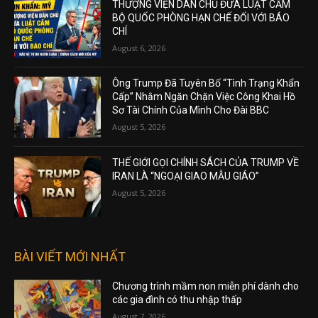
THƯỢNG VIỆN DÂN CHỦ ĐƯA LUẬT CẤM
BỘ QUỐC PHÒNG HẠN CHẾ ĐỐI VỚI BÁO
CHÍ
August 6, 2026
Ông Trump Đã Tuyên Bố “Tình Trạng Khẩn
Cấp” Nhằm Ngăn Chặn Việc Công Khai Hồ
Sơ Tài Chính Của Mình Cho Đài BBC
August 5, 2026
THẾ GIỚI GỌI CHÍNH SÁCH CỦA TRUMP VỀ
IRAN LÀ “NGOẠI GIAO MẪU GIÁO”
August 5, 2026
BÀI VIẾT MỚI NHẤT
Chương trình mầm non miễn phí dành cho
các gia đình có thu nhập thấp
August 7, 2026