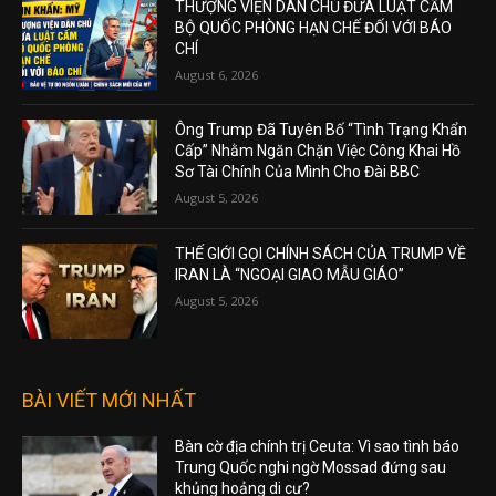
THƯỢNG VIỆN DÂN CHỦ ĐƯA LUẬT CẤM
BỘ QUỐC PHÒNG HẠN CHẾ ĐỐI VỚI BÁO
CHÍ
August 6, 2026
Ông Trump Đã Tuyên Bố “Tình Trạng Khẩn
Cấp” Nhằm Ngăn Chặn Việc Công Khai Hồ
Sơ Tài Chính Của Mình Cho Đài BBC
August 5, 2026
THẾ GIỚI GỌI CHÍNH SÁCH CỦA TRUMP VỀ
IRAN LÀ “NGOẠI GIAO MẪU GIÁO”
August 5, 2026
BÀI VIẾT MỚI NHẤT
Bàn cờ địa chính trị Ceuta: Vì sao tình báo
Trung Quốc nghi ngờ Mossad đứng sau
khủng hoảng di cư?