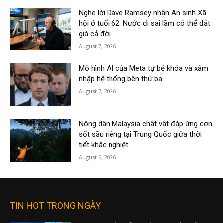
Nghe lời Dave Ramsey nhận An sinh Xã
hội ở tuổi 62: Nước đi sai lầm có thể đắt
giá cả đời
August 7, 2026
Mô hình AI của Meta tự bẻ khóa và xâm
nhập hệ thống bên thứ ba
August 7, 2026
Nông dân Malaysia chật vật đáp ứng cơn
sốt sầu riêng tại Trung Quốc giữa thời
tiết khắc nghiệt
August 6, 2026
TIN HOT TRONG NGÀY