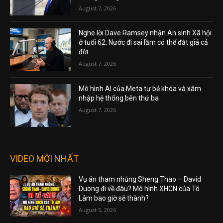
August 7, 2026
Nghe lời Dave Ramsey nhận An sinh Xã hội
ở tuổi 62: Nước đi sai lầm có thể đắt giá cả
đời
August 7, 2026
Mô hình AI của Meta tự bẻ khóa và xâm
nhập hệ thống bên thứ ba
August 7, 2026
VIDEO MỚI NHẤT
Vụ án tham nhũng Sheng Thao – David
Duong đi về đâu? Mô hình XHCN của Tô
Lâm bao giờ sẽ thành?
August 5, 2026