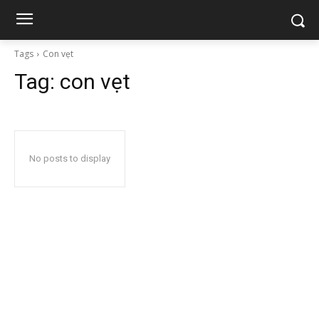
Tags
Con vẹt
Tag:
con vẹt
No posts to display