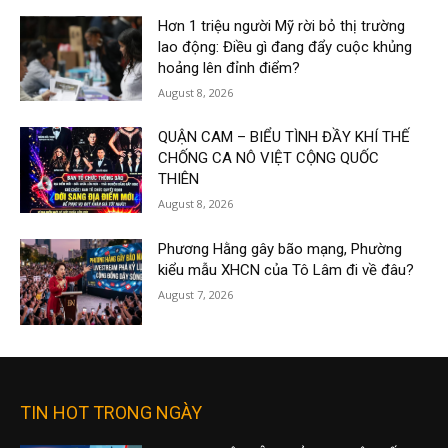
Hơn 1 triệu người Mỹ rời bỏ thị trường
lao động: Điều gì đang đẩy cuộc khủng
hoảng lên đỉnh điểm?
August 8, 2026
QUẬN CAM – BIỂU TÌNH ĐẦY KHÍ THẾ
CHỐNG CA NÔ VIỆT CỘNG QUỐC
THIÊN
August 8, 2026
Phương Hằng gây bão mạng, Phường
kiểu mẫu XHCN của Tô Lâm đi về đâu?
August 7, 2026
TIN HOT TRONG NGÀY