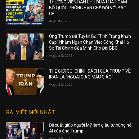
THƯỢNG VIỆN DÂN CHỦ ĐƯA LUẬT CẤM
BỘ QUỐC PHÒNG HẠN CHẾ ĐỐI VỚI BÁO
CHÍ
August 6, 2026
Ông Trump Đã Tuyên Bố “Tình Trạng Khẩn
Cấp” Nhằm Ngăn Chặn Việc Công Khai Hồ
Sơ Tài Chính Của Mình Cho Đài BBC
August 5, 2026
THẾ GIỚI GỌI CHÍNH SÁCH CỦA TRUMP VỀ
IRAN LÀ “NGOẠI GIAO MẪU GIÁO”
August 5, 2026
BÀI VIẾT MỚI NHẤT
Đề xuất giúp người Mỹ làm giàu từ bùng nổ
AI của ông Trump
August 8, 2026