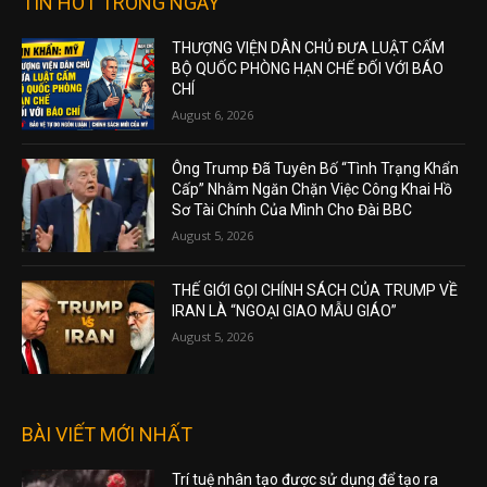
TIN HOT TRONG NGÀY
THƯỢNG VIỆN DÂN CHỦ ĐƯA LUẬT CẤM
BỘ QUỐC PHÒNG HẠN CHẾ ĐỐI VỚI BÁO
CHÍ
August 6, 2026
Ông Trump Đã Tuyên Bố “Tình Trạng Khẩn
Cấp” Nhằm Ngăn Chặn Việc Công Khai Hồ
Sơ Tài Chính Của Mình Cho Đài BBC
August 5, 2026
THẾ GIỚI GỌI CHÍNH SÁCH CỦA TRUMP VỀ
IRAN LÀ “NGOẠI GIAO MẪU GIÁO”
August 5, 2026
BÀI VIẾT MỚI NHẤT
Trí tuệ nhân tạo được sử dụng để tạo ra