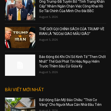
Ông Trump Đã Tuyên Bố “Tình Trạng Khẩn
Cấp” Nhằm Ngăn Chặn Việc Công Khai Hồ
Sơ Tài Chính Của Mình Cho Đài BBC
August 5, 2026
THẾ GIỚI GỌI CHÍNH SÁCH CỦA TRUMP VỀ
IRAN LÀ “NGOẠI GIAO MẪU GIÁO”
August 5, 2026
Báo Động Đỏ Khi Chỉ Số Kinh Tế “Then Chốt
Nhất” Thế Giới Phát Tín Hiệu Nguy Hiểm
Trước Thềm bầu Cử Giữa Kỳ
August 5, 2026
BÀI VIẾT MỚI NHẤT
Bất Động Sản Mỹ Đảo Chiều: “Thời Cơ
Vàng” Cho Người Mua Căn Nhà Đầu Tiên
August 6, 2026