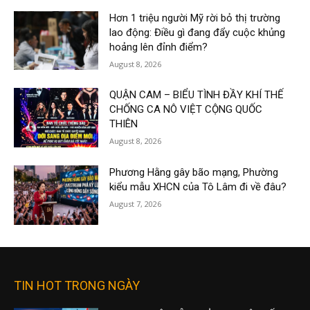
Hơn 1 triệu người Mỹ rời bỏ thị trường
lao động: Điều gì đang đẩy cuộc khủng
hoảng lên đỉnh điểm?
August 8, 2026
QUẬN CAM – BIỂU TÌNH ĐẦY KHÍ THẾ
CHỐNG CA NÔ VIỆT CỘNG QUỐC
THIÊN
August 8, 2026
Phương Hằng gây bão mạng, Phường
kiểu mẫu XHCN của Tô Lâm đi về đâu?
August 7, 2026
TIN HOT TRONG NGÀY