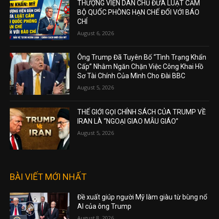
THƯỢNG VIỆN DÂN CHỦ ĐƯA LUẬT CẤM
BỘ QUỐC PHÒNG HẠN CHẾ ĐỐI VỚI BÁO
CHÍ
August 6, 2026
Ông Trump Đã Tuyên Bố “Tình Trạng Khẩn
Cấp” Nhằm Ngăn Chặn Việc Công Khai Hồ
Sơ Tài Chính Của Mình Cho Đài BBC
August 5, 2026
THẾ GIỚI GỌI CHÍNH SÁCH CỦA TRUMP VỀ
IRAN LÀ “NGOẠI GIAO MẪU GIÁO”
August 5, 2026
BÀI VIẾT MỚI NHẤT
Đề xuất giúp người Mỹ làm giàu từ bùng nổ
AI của ông Trump
August 8, 2026