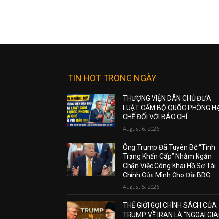
TIN HOT TRONG NGÀY
THƯỢNG VIỆN DÂN CHỦ ĐƯA
LUẬT CẤM BỘ QUỐC PHÒNG H
CHẾ ĐỐI VỚI BÁO CHÍ
August 6, 2026
Ông Trump Đã Tuyên Bố “Tình
Trạng Khẩn Cấp” Nhằm Ngăn
Chặn Việc Công Khai Hồ Sơ Tài
Chính Của Mình Cho Đài BBC
August 5, 2026
THẾ GIỚI GỌI CHÍNH SÁCH CỦA
TRUMP VỀ IRAN LÀ “NGOẠI GI