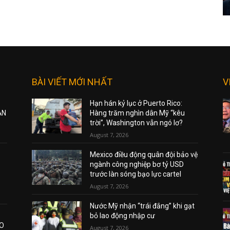
BÀI VIẾT MỚI NHẤT
V
Hạn hán kỷ lục ở Puerto Rico:
ẠN
Hàng trăm nghìn dân Mỹ “kêu
trời”, Washington vẫn ngó lơ?
August 7, 2026
Mexico điều động quân đội bảo vệ
ngành công nghiệp bơ tỷ USD
trước làn sóng bạo lực cartel
August 7, 2026
Nước Mỹ nhận “trái đắng” khi gạt
bỏ lao động nhập cư
AO
August 7, 2026