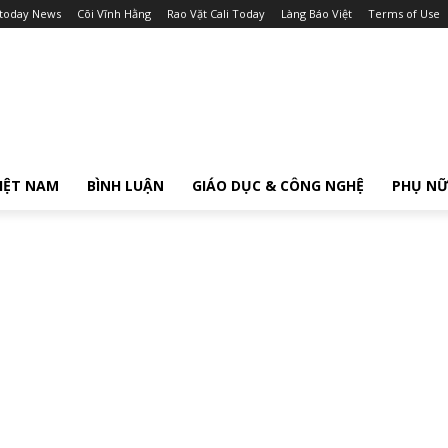
itoday News
Cõi Vĩnh Hằng
Rao Vặt Cali Today
Làng Báo Việt
Terms of Use
IỆT NAM
BÌNH LUẬN
GIÁO DỤC & CÔNG NGHỆ
PHỤ N