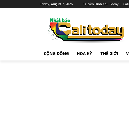
Friday, August 7, 2026
Truyền Hình Cali Today
Cal
CỘNG ĐỒNG
HOA KỲ
THẾ GIỚI
V