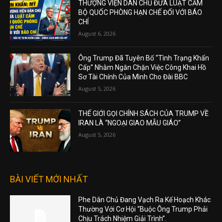
THƯỢNG VIỆN DÂN CHỦ ĐƯA LUẬT CẤM
BỘ QUỐC PHÒNG HẠN CHẾ ĐỐI VỚI BÁO
CHÍ
August 6, 2026
Ông Trump Đã Tuyên Bố “Tình Trạng Khẩn
Cấp” Nhằm Ngăn Chặn Việc Công Khai Hồ
Sơ Tài Chính Của Mình Cho Đài BBC
August 5, 2026
THẾ GIỚI GỌI CHÍNH SÁCH CỦA TRUMP VỀ
IRAN LÀ “NGOẠI GIAO MẪU GIÁO”
August 5, 2026
BÀI VIẾT MỚI NHẤT
Phe Dân Chủ Đang Vạch Ra Kế Hoạch Khác
Thường Với Cơ Hội “Buộc Ông Trump Phải
Chịu Trách Nhiệm Giải Trình”.