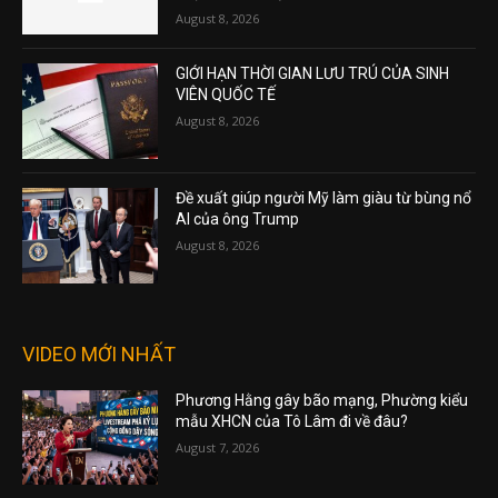
August 8, 2026
GIỚI HẠN THỜI GIAN LƯU TRÚ CỦA SINH
VIÊN QUỐC TẾ
August 8, 2026
Đề xuất giúp người Mỹ làm giàu từ bùng nổ
AI của ông Trump
August 8, 2026
VIDEO MỚI NHẤT
Phương Hằng gây bão mạng, Phường kiểu
mẫu XHCN của Tô Lâm đi về đâu?
August 7, 2026