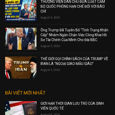
THƯỢNG VIỆN DÂN CHỦ ĐƯA LUẬT CẤM
BỘ QUỐC PHÒNG HẠN CHẾ ĐỐI VỚI BÁO
CHÍ
August 6, 2026
Ông Trump Đã Tuyên Bố “Tình Trạng Khẩn
Cấp” Nhằm Ngăn Chặn Việc Công Khai Hồ
Sơ Tài Chính Của Mình Cho Đài BBC
August 5, 2026
THẾ GIỚI GỌI CHÍNH SÁCH CỦA TRUMP VỀ
IRAN LÀ “NGOẠI GIAO MẪU GIÁO”
August 5, 2026
BÀI VIẾT MỚI NHẤT
GIỚI HẠN THỜI GIAN LƯU TRÚ CỦA SINH
VIÊN QUỐC TẾ
August 8, 2026