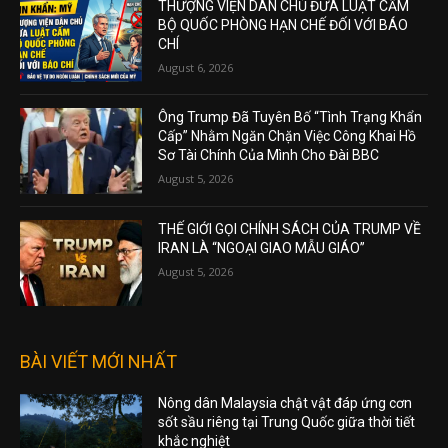
THƯỢNG VIỆN DÂN CHỦ ĐƯA LUẬT CẤM
BỘ QUỐC PHÒNG HẠN CHẾ ĐỐI VỚI BÁO
CHÍ
August 6, 2026
Ông Trump Đã Tuyên Bố “Tình Trạng Khẩn
Cấp” Nhằm Ngăn Chặn Việc Công Khai Hồ
Sơ Tài Chính Của Mình Cho Đài BBC
August 5, 2026
THẾ GIỚI GỌI CHÍNH SÁCH CỦA TRUMP VỀ
IRAN LÀ “NGOẠI GIAO MẪU GIÁO”
August 5, 2026
BÀI VIẾT MỚI NHẤT
Nông dân Malaysia chật vật đáp ứng cơn
sốt sầu riêng tại Trung Quốc giữa thời tiết
khắc nghiệt