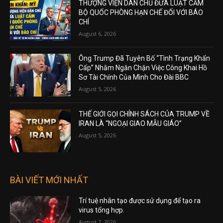
THƯỢNG VIỆN DÂN CHỦ ĐƯA LUẬT CẤM
BỘ QUỐC PHÒNG HẠN CHẾ ĐỐI VỚI BÁO
CHÍ
August 6, 2026
Ông Trump Đã Tuyên Bố “Tình Trạng Khẩn
Cấp” Nhằm Ngăn Chặn Việc Công Khai Hồ
Sơ Tài Chính Của Mình Cho Đài BBC
August 5, 2026
THẾ GIỚI GỌI CHÍNH SÁCH CỦA TRUMP VỀ
IRAN LÀ “NGOẠI GIAO MẪU GIÁO”
August 5, 2026
BÀI VIẾT MỚI NHẤT
Trí tuệ nhân tạo được sử dụng để tạo ra
virus tổng hợp.
August 7, 2026