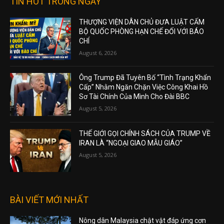
TIN HOT TRONG NGÀY
THƯỢNG VIỆN DÂN CHỦ ĐƯA LUẬT CẤM
BỘ QUỐC PHÒNG HẠN CHẾ ĐỐI VỚI BÁO
CHÍ
August 6, 2026
Ông Trump Đã Tuyên Bố “Tình Trạng Khẩn
Cấp” Nhằm Ngăn Chặn Việc Công Khai Hồ
Sơ Tài Chính Của Mình Cho Đài BBC
August 5, 2026
THẾ GIỚI GỌI CHÍNH SÁCH CỦA TRUMP VỀ
IRAN LÀ “NGOẠI GIAO MẪU GIÁO”
August 5, 2026
BÀI VIẾT MỚI NHẤT
Nông dân Malaysia chật vật đáp ứng cơn