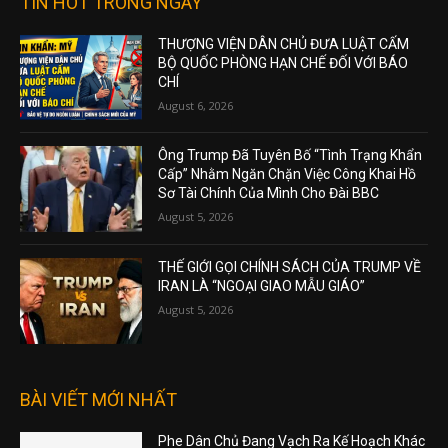
TIN HOT TRONG NGÀY
THƯỢNG VIỆN DÂN CHỦ ĐƯA LUẬT CẤM
BỘ QUỐC PHÒNG HẠN CHẾ ĐỐI VỚI BÁO
CHÍ
August 6, 2026
Ông Trump Đã Tuyên Bố “Tình Trạng Khẩn
Cấp” Nhằm Ngăn Chặn Việc Công Khai Hồ
Sơ Tài Chính Của Mình Cho Đài BBC
August 5, 2026
THẾ GIỚI GỌI CHÍNH SÁCH CỦA TRUMP VỀ
IRAN LÀ “NGOẠI GIAO MẪU GIÁO”
August 5, 2026
BÀI VIẾT MỚI NHẤT
Phe Dân Chủ Đang Vạch Ra Kế Hoạch Khác