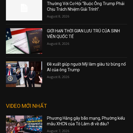
Thường Với Cơ Hội “Buộc Ông Trump Phải
Chịu Trách Nhiệm Giải Trình”.
August 8, 2026
GIỚI HẠN THỜI GIAN LƯU TRÚ CỦA SINH
VIÊN QUỐC TẾ
August 8, 2026
Đề xuất giúp người Mỹ làm giàu từ bùng nổ
AI của ông Trump
August 8, 2026
VIDEO MỚI NHẤT
Phương Hằng gây bão mạng, Phường kiểu
mẫu XHCN của Tô Lâm đi về đâu?
August 7, 2026