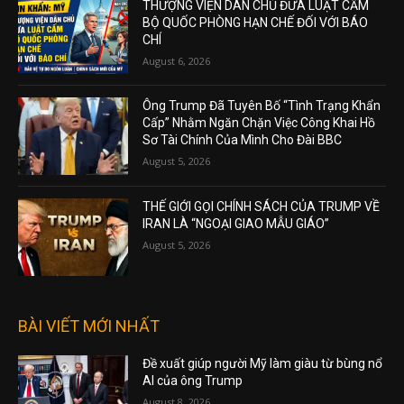
THƯỢNG VIỆN DÂN CHỦ ĐƯA LUẬT CẤM
BỘ QUỐC PHÒNG HẠN CHẾ ĐỐI VỚI BÁO
CHÍ
August 6, 2026
Ông Trump Đã Tuyên Bố “Tình Trạng Khẩn
Cấp” Nhằm Ngăn Chặn Việc Công Khai Hồ
Sơ Tài Chính Của Mình Cho Đài BBC
August 5, 2026
THẾ GIỚI GỌI CHÍNH SÁCH CỦA TRUMP VỀ
IRAN LÀ “NGOẠI GIAO MẪU GIÁO”
August 5, 2026
BÀI VIẾT MỚI NHẤT
Đề xuất giúp người Mỹ làm giàu từ bùng nổ
AI của ông Trump
August 8, 2026