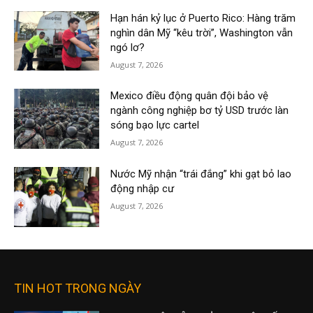
Hạn hán kỷ lục ở Puerto Rico: Hàng trăm
nghìn dân Mỹ “kêu trời”, Washington vẫn
ngó lơ?
August 7, 2026
Mexico điều động quân đội bảo vệ
ngành công nghiệp bơ tỷ USD trước làn
sóng bạo lực cartel
August 7, 2026
Nước Mỹ nhận “trái đắng” khi gạt bỏ lao
động nhập cư
August 7, 2026
TIN HOT TRONG NGÀY