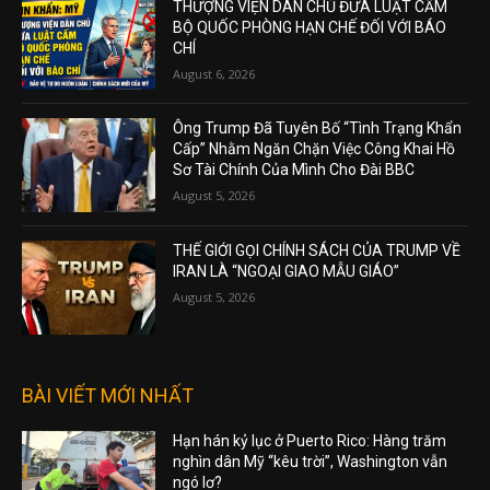
THƯỢNG VIỆN DÂN CHỦ ĐƯA LUẬT CẤM
BỘ QUỐC PHÒNG HẠN CHẾ ĐỐI VỚI BÁO
CHÍ
August 6, 2026
Ông Trump Đã Tuyên Bố “Tình Trạng Khẩn
Cấp” Nhằm Ngăn Chặn Việc Công Khai Hồ
Sơ Tài Chính Của Mình Cho Đài BBC
August 5, 2026
THẾ GIỚI GỌI CHÍNH SÁCH CỦA TRUMP VỀ
IRAN LÀ “NGOẠI GIAO MẪU GIÁO”
August 5, 2026
BÀI VIẾT MỚI NHẤT
Hạn hán kỷ lục ở Puerto Rico: Hàng trăm
nghìn dân Mỹ “kêu trời”, Washington vẫn
ngó lơ?