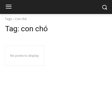
Tags
Con chó
Tag:
con chó
No posts to display