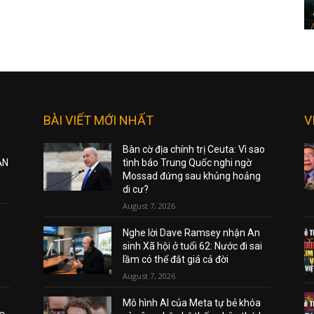
BÀI VIẾT MỚI NHẤT
V
Bàn cờ địa chính trị Ceuta: Vì sao
ẠN
tình báo Trung Quốc nghi ngờ
Mossad đứng sau khủng hoảng
di cư?
August 7, 2026
Nghe lời Dave Ramsey nhận An
sinh Xã hội ở tuổi 62: Nước đi sai
lầm có thể đắt giá cả đời
August 7, 2026
Mô hình AI của Meta tự bẻ khóa