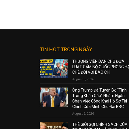
TIN HOT TRONG NGÀY
THƯỢNG VIỆN DÂN CHỦ ĐƯA
LUẬT CẤM BỘ QUỐC PHÒNG H
CHẾ ĐỐI VỚI BÁO CHÍ
August 6, 2026
Ông Trump Đã Tuyên Bố “Tình
Trạng Khẩn Cấp” Nhằm Ngăn
Chặn Việc Công Khai Hồ Sơ Tài
Chính Của Mình Cho Đài BBC
August 5, 2026
THẾ GIỚI GỌI CHÍNH SÁCH CỦA