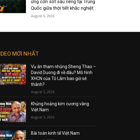
ứng cơn sốt sầu riêng tại Trung
Quốc giữa thời tiết khắc nghiệt
August 6, 2026
IDEO MỚI NHẤT
Vụ án tham nhũng Sheng Thao –
David Duong đi về đâu? Mô hình
XHCN của Tô Lâm bao giờ sẽ
thành?
August 5, 2026
Khủng hoảng kim cương vàng
Việt Nam
August 5, 2026
Bài toán kinh tế Việt Nam