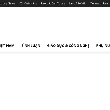
itoday News
Cõi Vĩnh Hằng
Rao Vặt Cali Today
Làng Báo Việt
Terms of Use
IỆT NAM
BÌNH LUẬN
GIÁO DỤC & CÔNG NGHỆ
PHỤ N