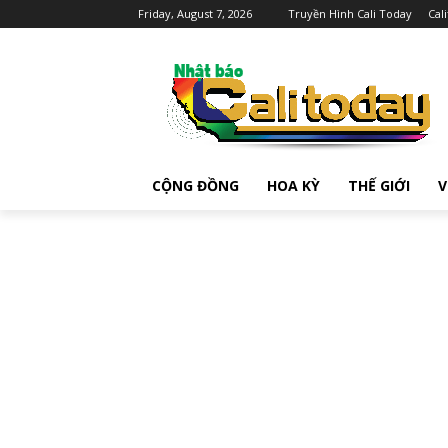
Friday, August 7, 2026
Truyền Hình Cali Today
Cal
CỘNG ĐỒNG
HOA KỲ
THẾ GIỚI
V