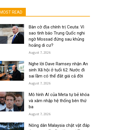
MOST READ
Bàn cờ địa chính trị Ceuta: Vì
sao tình báo Trung Quốc nghi
ngờ Mossad đứng sau khủng
hoảng di cư?
August 7, 2026
Nghe lời Dave Ramsey nhận An
sinh Xã hội ở tuổi 62: Nước đi
sai lầm có thể đắt giá cả đời
August 7, 2026
Mô hình AI của Meta tự bẻ khóa
và xâm nhập hệ thống bên thứ
ba
August 7, 2026
Nông dân Malaysia chật vật đáp