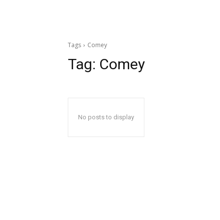
Tags
Comey
Tag:
Comey
No posts to display