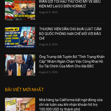
IRAN GỞI TỐI HẬU THƯ CHO MỸ VỀ ĐIỀU
KIỆN MỞ LẠI EO BIỂN HORMUZ
August 9, 2026
THƯỢNG VIỆN DÂN CHỦ ĐƯA LUẬT CẤM
BỘ QUỐC PHÒNG HẠN CHẾ ĐỐI VỚI BÁO
CHÍ
August 6, 2026
Ông Trump Đã Tuyên Bố “Tình Trạng Khẩn
Cấp” Nhằm Ngăn Chặn Việc Công Khai Hồ
Sơ Tài Chính Của Mình Cho Đài BBC
August 5, 2026
BÀI VIẾT MỚI NHẤT
Nhà hàng tại California bất ngờ đóng cửa
chỉ vài tuần sau khi nhận khoản hỗ trợ
100.000 USD từ thành phố