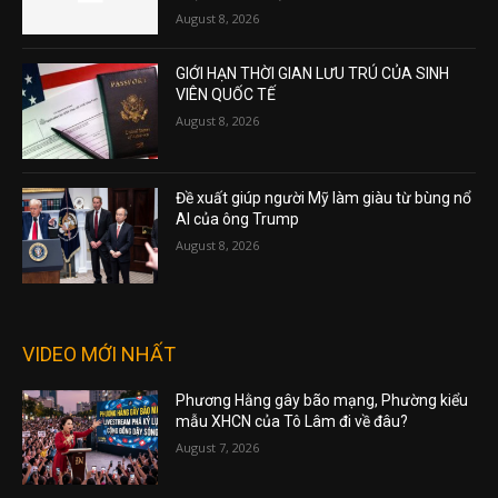
August 8, 2026
GIỚI HẠN THỜI GIAN LƯU TRÚ CỦA SINH
VIÊN QUỐC TẾ
August 8, 2026
Đề xuất giúp người Mỹ làm giàu từ bùng nổ
AI của ông Trump
August 8, 2026
VIDEO MỚI NHẤT
Phương Hằng gây bão mạng, Phường kiểu
mẫu XHCN của Tô Lâm đi về đâu?
August 7, 2026