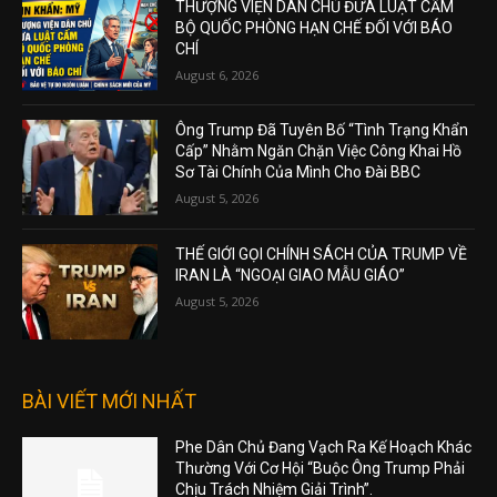
THƯỢNG VIỆN DÂN CHỦ ĐƯA LUẬT CẤM
BỘ QUỐC PHÒNG HẠN CHẾ ĐỐI VỚI BÁO
CHÍ
August 6, 2026
Ông Trump Đã Tuyên Bố “Tình Trạng Khẩn
Cấp” Nhằm Ngăn Chặn Việc Công Khai Hồ
Sơ Tài Chính Của Mình Cho Đài BBC
August 5, 2026
THẾ GIỚI GỌI CHÍNH SÁCH CỦA TRUMP VỀ
IRAN LÀ “NGOẠI GIAO MẪU GIÁO”
August 5, 2026
BÀI VIẾT MỚI NHẤT
Phe Dân Chủ Đang Vạch Ra Kế Hoạch Khác
Thường Với Cơ Hội “Buộc Ông Trump Phải
Chịu Trách Nhiệm Giải Trình”.