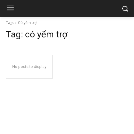
Tags
Có yểm trợ
Tag:
có yểm trợ
No posts to display