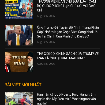
THƯỢNG VIỆN DÂN CHỦ ĐƯA LUẬT CẤM
BỘ QUỐC PHÒNG HẠN CHẾ ĐỐI VỚI BÁO
CHÍ
August 6, 2026
Ông Trump Đã Tuyên Bố “Tình Trạng Khẩn
Cấp” Nhằm Ngăn Chặn Việc Công Khai Hồ
Sơ Tài Chính Của Mình Cho Đài BBC
August 5, 2026
THẾ GIỚI GỌI CHÍNH SÁCH CỦA TRUMP VỀ
IRAN LÀ “NGOẠI GIAO MẪU GIÁO”
August 5, 2026
BÀI VIẾT MỚI NHẤT
Hạn hán kỷ lục ở Puerto Rico: Hàng trăm
nghìn dân Mỹ “kêu trời”, Washington vẫn
ngó lơ?