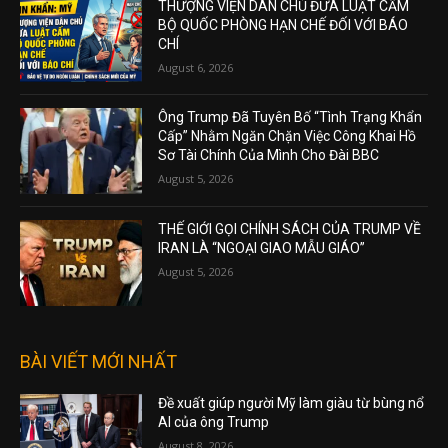
THƯỢNG VIỆN DÂN CHỦ ĐƯA LUẬT CẤM
BỘ QUỐC PHÒNG HẠN CHẾ ĐỐI VỚI BÁO
CHÍ
August 6, 2026
Ông Trump Đã Tuyên Bố “Tình Trạng Khẩn
Cấp” Nhằm Ngăn Chặn Việc Công Khai Hồ
Sơ Tài Chính Của Mình Cho Đài BBC
August 5, 2026
THẾ GIỚI GỌI CHÍNH SÁCH CỦA TRUMP VỀ
IRAN LÀ “NGOẠI GIAO MẪU GIÁO”
August 5, 2026
BÀI VIẾT MỚI NHẤT
Đề xuất giúp người Mỹ làm giàu từ bùng nổ
AI của ông Trump
August 8, 2026