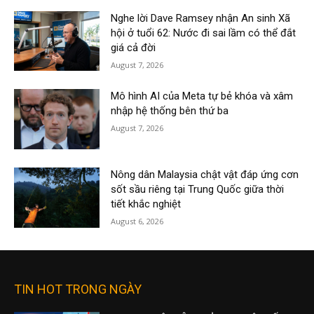
Nghe lời Dave Ramsey nhận An sinh Xã
hội ở tuổi 62: Nước đi sai lầm có thể đắt
giá cả đời
August 7, 2026
Mô hình AI của Meta tự bẻ khóa và xâm
nhập hệ thống bên thứ ba
August 7, 2026
Nông dân Malaysia chật vật đáp ứng cơn
sốt sầu riêng tại Trung Quốc giữa thời
tiết khắc nghiệt
August 6, 2026
TIN HOT TRONG NGÀY