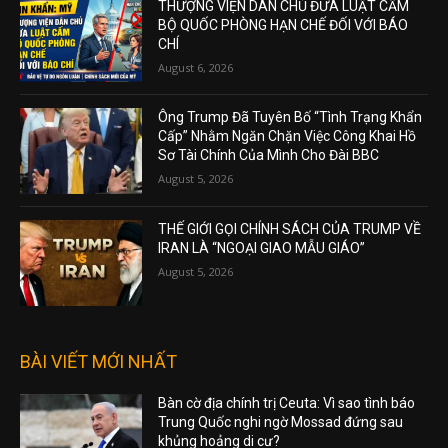
THƯỢNG VIỆN DÂN CHỦ ĐƯA LUẬT CẤM
BỘ QUỐC PHÒNG HẠN CHẾ ĐỐI VỚI BÁO
CHÍ
August 6, 2026
Ông Trump Đã Tuyên Bố “Tình Trạng Khẩn
Cấp” Nhằm Ngăn Chặn Việc Công Khai Hồ
Sơ Tài Chính Của Mình Cho Đài BBC
August 5, 2026
THẾ GIỚI GỌI CHÍNH SÁCH CỦA TRUMP VỀ
IRAN LÀ “NGOẠI GIAO MẪU GIÁO”
August 5, 2026
BÀI VIẾT MỚI NHẤT
Bàn cờ địa chính trị Ceuta: Vì sao tình báo
Trung Quốc nghi ngờ Mossad đứng sau
khủng hoảng di cư?