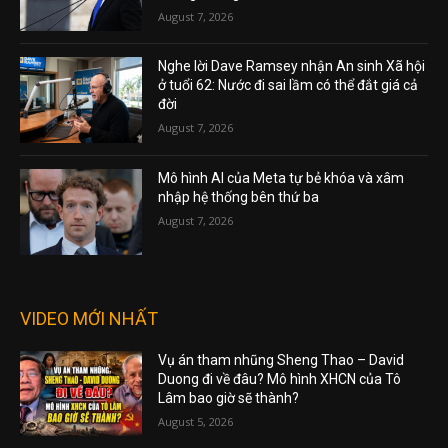
August 7, 2026
Nghe lời Dave Ramsey nhận An sinh Xã hội
ở tuổi 62: Nước đi sai lầm có thể đắt giá cả
đời
August 7, 2026
Mô hình AI của Meta tự bẻ khóa và xâm
nhập hệ thống bên thứ ba
August 7, 2026
VIDEO MỚI NHẤT
Vụ án tham nhũng Sheng Thao – David
Duong đi về đâu? Mô hình XHCN của Tô
Lâm bao giờ sẽ thành?
August 5, 2026