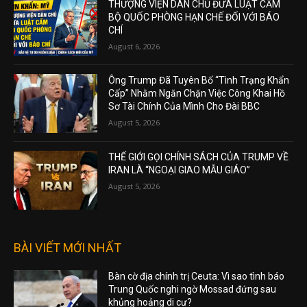
THƯỢNG VIỆN DÂN CHỦ ĐƯA LUẬT CẤM
BỘ QUỐC PHÒNG HẠN CHẾ ĐỐI VỚI BÁO
CHÍ
August 6, 2026
Ông Trump Đã Tuyên Bố “Tình Trạng Khẩn
Cấp” Nhằm Ngăn Chặn Việc Công Khai Hồ
Sơ Tài Chính Của Mình Cho Đài BBC
August 5, 2026
THẾ GIỚI GỌI CHÍNH SÁCH CỦA TRUMP VỀ
IRAN LÀ “NGOẠI GIAO MẪU GIÁO”
August 5, 2026
BÀI VIẾT MỚI NHẤT
Bàn cờ địa chính trị Ceuta: Vì sao tình báo
Trung Quốc nghi ngờ Mossad đứng sau
khủng hoảng di cư?