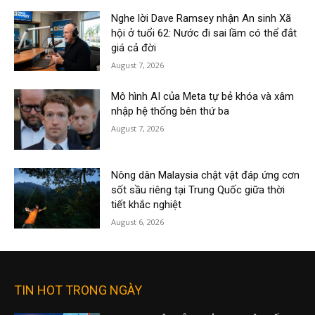
Nghe lời Dave Ramsey nhận An sinh Xã
hội ở tuổi 62: Nước đi sai lầm có thể đắt
giá cả đời
August 7, 2026
Mô hình AI của Meta tự bẻ khóa và xâm
nhập hệ thống bên thứ ba
August 7, 2026
Nông dân Malaysia chật vật đáp ứng cơn
sốt sầu riêng tại Trung Quốc giữa thời
tiết khắc nghiệt
August 6, 2026
TIN HOT TRONG NGÀY