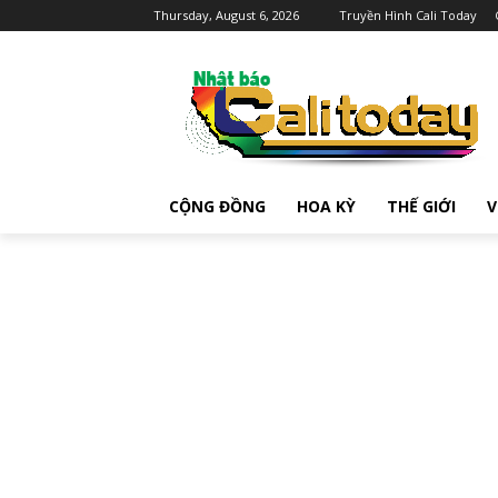
Thursday, August 6, 2026
Truyền Hình Cali Today
CỘNG ĐỒNG
HOA KỲ
THẾ GIỚI
V