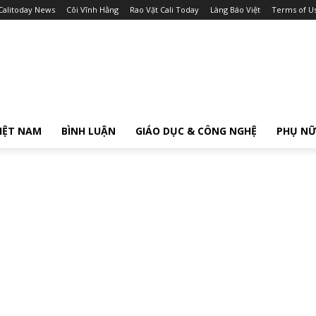
Calitoday News
Cõi Vĩnh Hằng
Rao Vặt Cali Today
Làng Báo Việt
Terms of U
IỆT NAM
BÌNH LUẬN
GIÁO DỤC & CÔNG NGHỆ
PHỤ N