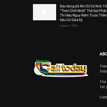
Báo Động Đỏ Khi Chỉ Số Kinh Tế
“Then Chốt Nhất” Thế Giới Phát
Tín Hiệu Nguy Hiểm Trước Thề
bầu Cử Giữa Kỳ
August 5, 2026
AB
Tra
Thôn
Tòa 
Tel:
Cont