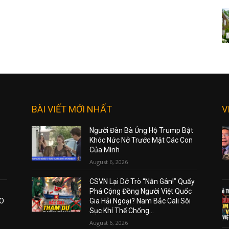
BÀI VIẾT MỚI NHẤT
V
Người Đàn Bà Ủng Hộ Trump Bật
Khóc Nức Nở Trước Mặt Các Con
Của Mình
August 6, 2026
CSVN Lại Dở Trò “Nắn Gân!” Quấy
Phá Cộng Đồng Người Việt Quốc
AO
Gia Hải Ngoại? Nam Bắc Cali Sôi
Sục Khí Thế Chống...
August 6, 2026