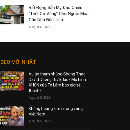
Bất Động Sản Mỹ Đảo Chiều:
“Thời Cơ Vàng” Cho Người Mua
Căn Nhà Đầu Tiên
August 6, 2026
IDEO MỚI NHẤT
Vụ án tham nhũng Sheng Thao –
David Duong đi về đâu? Mô hình
XHCN của Tô Lâm bao giờ sẽ
thành?
August 5, 2026
Khủng hoảng kim cương vàng
Việt Nam
August 5, 2026