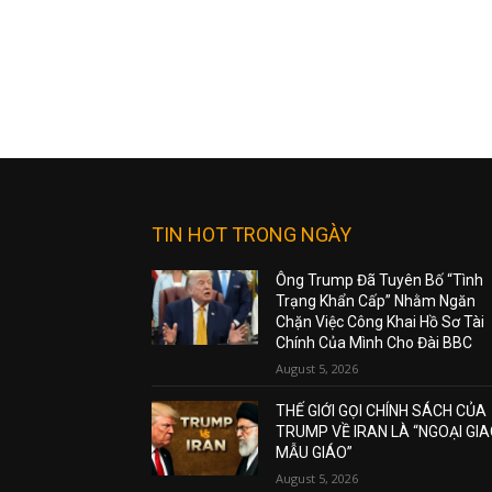
TIN HOT TRONG NGÀY
Ông Trump Đã Tuyên Bố “Tình
Trạng Khẩn Cấp” Nhằm Ngăn
Chặn Việc Công Khai Hồ Sơ Tài
Chính Của Mình Cho Đài BBC
August 5, 2026
THẾ GIỚI GỌI CHÍNH SÁCH CỦA
TRUMP VỀ IRAN LÀ “NGOẠI GI
MẪU GIÁO”
August 5, 2026