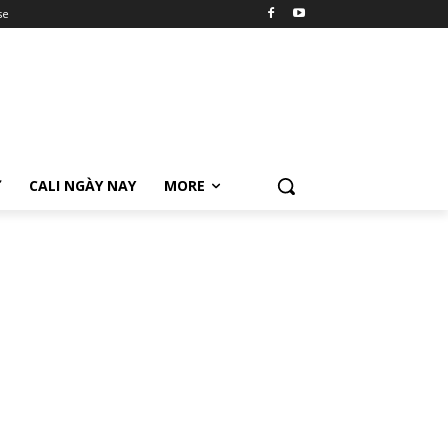
se
Ữ
CALI NGÀY NAY
MORE