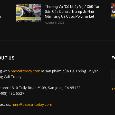
Thương Vụ “Cú Nhảy Vọt” X50 Tài
Sản Của Donald Trump Jr. Nhờ
m
Nền Tảng Cá Cược Polymarket
August 6, 2026
OUT US
F
ng web
baocalitoday.com
là sản phẩm của Hệ Thống Truyền
g Cali Today
soạn: 1310 Tully Road #109, San Jose, CA 95122
Te
 (408) 482-6527
act us:
nam@baocalitoday.com