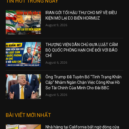
TIN HOT TRONG NGÀY
IRAN GỞI TỐI HẬU THƯ CHO MỸ VỀ ĐIỀU
KIỆN MỞ LẠI EO BIỂN HORMUZ
August 9, 2026
THƯỢNG VIỆN DÂN CHỦ ĐƯA LUẬT CẤM
BỘ QUỐC PHÒNG HẠN CHẾ ĐỐI VỚI BÁO
CHÍ
August 6, 2026
Ông Trump Đã Tuyên Bố “Tình Trạng Khẩn
Cấp” Nhằm Ngăn Chặn Việc Công Khai Hồ
Sơ Tài Chính Của Mình Cho Đài BBC
August 5, 2026
BÀI VIẾT MỚI NHẤT
Nhà hàng tại California bất ngờ đóng cửa