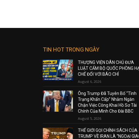
TIN HOT TRONG NGÀY
THƯỢNG VIỆN DÂN CHỦ ĐƯA
LUẬT CẤM BỘ QUỐC PHÒNG H
CHẾ ĐỐI VỚI BÁO CHÍ
August 6, 2026
Ông Trump Đã Tuyên Bố “Tình
Trạng Khẩn Cấp” Nhằm Ngăn
Chặn Việc Công Khai Hồ Sơ Tài
Chính Của Mình Cho Đài BBC
August 5, 2026
THẾ GIỚI GỌI CHÍNH SÁCH CỦA
TRUMP VỀ IRAN LÀ “NGOẠI GI