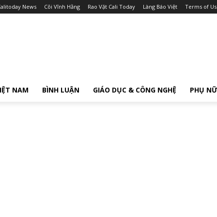
alitoday News
Cõi Vĩnh Hằng
Rao Vặt Cali Today
Làng Báo Việt
Terms of Us
IỆT NAM
BÌNH LUẬN
GIÁO DỤC & CÔNG NGHỆ
PHỤ N