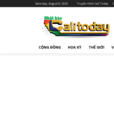
Saturday, August 8, 2026
Truyền Hình Cali Today
C
CỘNG ĐỒNG
HOA KỲ
THẾ GIỚI
V