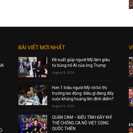
BÀI VIẾT MỚI NHẤT
V
Đề xuất giúp người Mỹ làm giàu
ẠN
từ bùng nổ AI của ông Trump
August 8, 2026
Hơn 1 triệu người Mỹ rời bỏ thị
trường lao động: Điều gì đang đẩy
cuộc khủng hoảng lên đỉnh điểm?
August 8, 2026
QUẬN CAM – BIỂU TÌNH ĐẦY KHÍ
THẾ CHỐNG CA NÔ VIỆT CỘNG
QUỐC THIÊN
AO