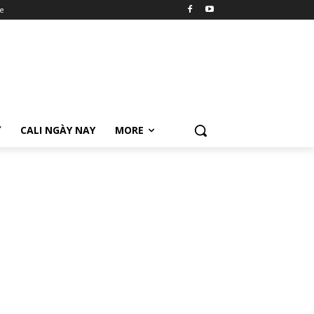
e
Ữ
CALI NGÀY NAY
MORE