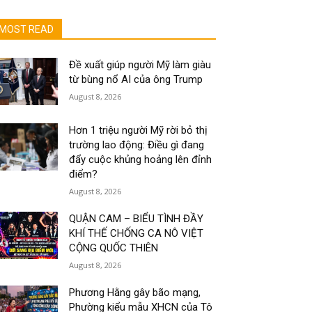
MOST READ
Đề xuất giúp người Mỹ làm giàu
từ bùng nổ AI của ông Trump
August 8, 2026
Hơn 1 triệu người Mỹ rời bỏ thị
trường lao động: Điều gì đang
đẩy cuộc khủng hoảng lên đỉnh
điểm?
August 8, 2026
QUẬN CAM – BIỂU TÌNH ĐẦY
KHÍ THẾ CHỐNG CA NÔ VIỆT
CỘNG QUỐC THIÊN
August 8, 2026
Phương Hằng gây bão mạng,
Phường kiểu mẫu XHCN của Tô