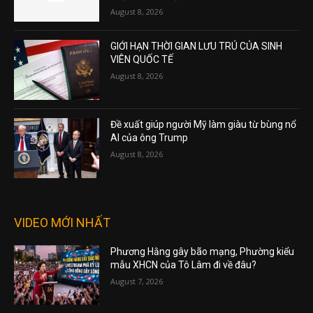
August 8, 2026
GIỚI HẠN THỜI GIAN LƯU TRÚ CỦA SINH
VIÊN QUỐC TẾ
August 8, 2026
Đề xuất giúp người Mỹ làm giàu từ bùng nổ
AI của ông Trump
August 8, 2026
VIDEO MỚI NHẤT
Phương Hằng gây bão mạng, Phường kiểu
mẫu XHCN của Tô Lâm đi về đâu?
August 7, 2026