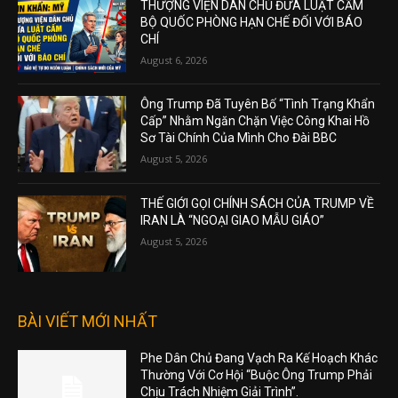
THƯỢNG VIỆN DÂN CHỦ ĐƯA LUẬT CẤM
BỘ QUỐC PHÒNG HẠN CHẾ ĐỐI VỚI BÁO
CHÍ
August 6, 2026
Ông Trump Đã Tuyên Bố “Tình Trạng Khẩn
Cấp” Nhằm Ngăn Chặn Việc Công Khai Hồ
Sơ Tài Chính Của Mình Cho Đài BBC
August 5, 2026
THẾ GIỚI GỌI CHÍNH SÁCH CỦA TRUMP VỀ
IRAN LÀ “NGOẠI GIAO MẪU GIÁO”
August 5, 2026
BÀI VIẾT MỚI NHẤT
Phe Dân Chủ Đang Vạch Ra Kế Hoạch Khác
Thường Với Cơ Hội “Buộc Ông Trump Phải
Chịu Trách Nhiệm Giải Trình”.