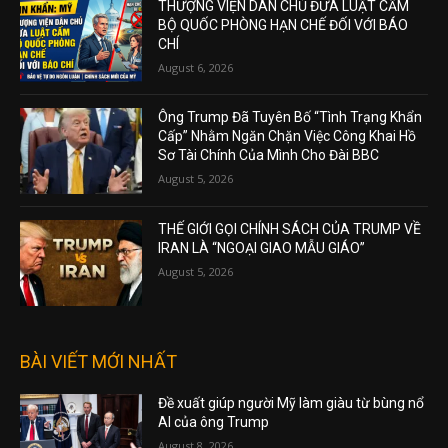
THƯỢNG VIỆN DÂN CHỦ ĐƯA LUẬT CẤM
BỘ QUỐC PHÒNG HẠN CHẾ ĐỐI VỚI BÁO
CHÍ
August 6, 2026
Ông Trump Đã Tuyên Bố “Tình Trạng Khẩn
Cấp” Nhằm Ngăn Chặn Việc Công Khai Hồ
Sơ Tài Chính Của Mình Cho Đài BBC
August 5, 2026
THẾ GIỚI GỌI CHÍNH SÁCH CỦA TRUMP VỀ
IRAN LÀ “NGOẠI GIAO MẪU GIÁO”
August 5, 2026
BÀI VIẾT MỚI NHẤT
Đề xuất giúp người Mỹ làm giàu từ bùng nổ
AI của ông Trump
August 8, 2026