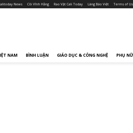
alitoday News
Cõi Vĩnh Hằng
Rao Vặt Cali Today
Làng Báo Việt
Terms of Us
IỆT NAM
BÌNH LUẬN
GIÁO DỤC & CÔNG NGHỆ
PHỤ N