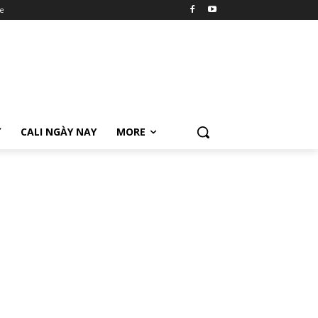
e
Ữ
CALI NGÀY NAY
MORE