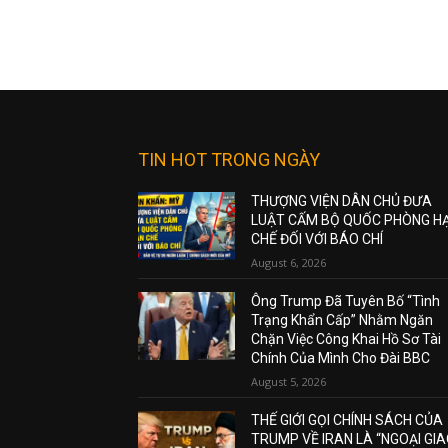
TIN HOT TRONG NGÀY
THƯỢNG VIỆN DÂN CHỦ ĐƯA
LUẬT CẤM BỘ QUỐC PHÒNG H
CHẾ ĐỐI VỚI BÁO CHÍ
August 6, 2026
Ông Trump Đã Tuyên Bố “Tình
Trạng Khẩn Cấp” Nhằm Ngăn
Chặn Việc Công Khai Hồ Sơ Tài
Chính Của Mình Cho Đài BBC
August 5, 2026
THẾ GIỚI GỌI CHÍNH SÁCH CỦA
TRUMP VỀ IRAN LÀ “NGOẠI GI