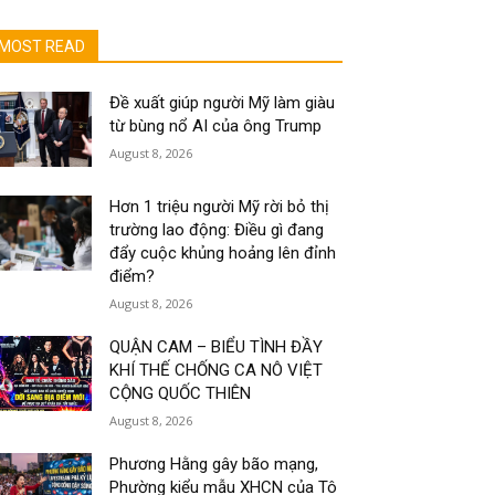
MOST READ
Đề xuất giúp người Mỹ làm giàu
từ bùng nổ AI của ông Trump
August 8, 2026
Hơn 1 triệu người Mỹ rời bỏ thị
trường lao động: Điều gì đang
đẩy cuộc khủng hoảng lên đỉnh
điểm?
August 8, 2026
QUẬN CAM – BIỂU TÌNH ĐẦY
KHÍ THẾ CHỐNG CA NÔ VIỆT
CỘNG QUỐC THIÊN
August 8, 2026
Phương Hằng gây bão mạng,
Phường kiểu mẫu XHCN của Tô