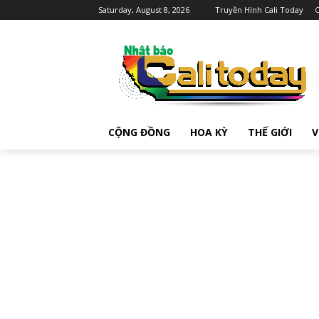
Saturday, August 8, 2026
Truyền Hình Cali Today
C
CỘNG ĐỒNG
HOA KỲ
THẾ GIỚI
V