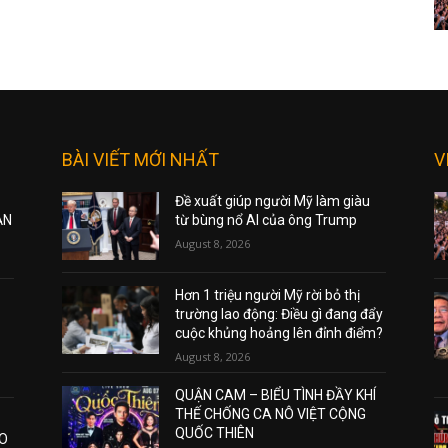
BÀI VIẾT MỚI NHẤT
V
Đề xuất giúp người Mỹ làm giàu
ẠN
từ bùng nổ AI của ông Trump
August 8, 2026
Hơn 1 triệu người Mỹ rời bỏ thị
trường lao động: Điều gì đang đẩy
cuộc khủng hoảng lên đỉnh điểm?
August 8, 2026
QUẬN CAM – BIỂU TÌNH ĐẦY KHÍ
THẾ CHỐNG CA NÔ VIỆT CỘNG
QUỐC THIÊN
AO