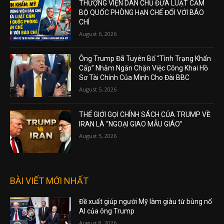
THƯỢNG VIỆN DÂN CHỦ ĐƯA LUẬT CẤM
BỘ QUỐC PHÒNG HẠN CHẾ ĐỐI VỚI BÁO
CHÍ
August 6, 2026
Ông Trump Đã Tuyên Bố “Tình Trạng Khẩn
Cấp” Nhằm Ngăn Chặn Việc Công Khai Hồ
Sơ Tài Chính Của Mình Cho Đài BBC
August 5, 2026
THẾ GIỚI GỌI CHÍNH SÁCH CỦA TRUMP VỀ
IRAN LÀ “NGOẠI GIAO MẪU GIÁO”
August 5, 2026
BÀI VIẾT MỚI NHẤT
Đề xuất giúp người Mỹ làm giàu từ bùng nổ
AI của ông Trump
August 8, 2026