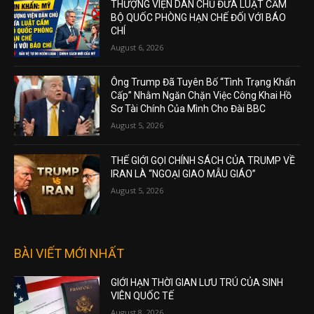
THƯỢNG VIỆN DÂN CHỦ ĐƯA LUẬT CẤM
BỘ QUỐC PHÒNG HẠN CHẾ ĐỐI VỚI BÁO
CHÍ
August 6, 2026
Ông Trump Đã Tuyên Bố “Tình Trạng Khẩn
Cấp” Nhằm Ngăn Chặn Việc Công Khai Hồ
Sơ Tài Chính Của Mình Cho Đài BBC
August 5, 2026
THẾ GIỚI GỌI CHÍNH SÁCH CỦA TRUMP VỀ
IRAN LÀ “NGOẠI GIAO MẪU GIÁO”
August 5, 2026
BÀI VIẾT MỚI NHẤT
GIỚI HẠN THỜI GIAN LƯU TRÚ CỦA SINH
VIÊN QUỐC TẾ
August 8, 2026