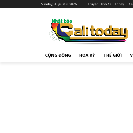
Sunday, August 9, 2026
Truyền Hình Cali Today
Ca
CỘNG ĐỒNG
HOA KỲ
THẾ GIỚI
V