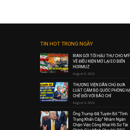
TIN HOT TRONG NGÀY
IRAN GỞI TỐI HẬU THƯ CHO MỸ
VỀ ĐIỀU KIỆN MỞ LẠI EO BIỂN
HORMUZ
August 9, 2026
THƯỢNG VIỆN DÂN CHỦ ĐƯA
LUẬT CẤM BỘ QUỐC PHÒNG H
CHẾ ĐỐI VỚI BÁO CHÍ
August 6, 2026
Ông Trump Đã Tuyên Bố “Tình
Trạng Khẩn Cấp” Nhằm Ngăn
Chặn Việc Công Khai Hồ Sơ Tài