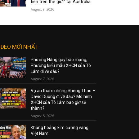
tiên trên thế giới” tại Australia
August 9, 2026
IDEO MỚI NHẤT
Phương Hằng gây bão mạng,
Phường kiểu mẫu XHCN của Tô
Lâm đi về đâu?
August 7, 2026
Vụ án tham nhũng Sheng Thao –
David Duong đi về đâu? Mô hình
XHCN của Tô Lâm bao giờ sẽ
thành?
August 5, 2026
Khủng hoảng kim cương vàng
Việt Nam