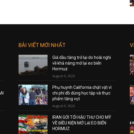
BÀI VIẾT MỚI NHẤT
V
Giá dầu tăng trở lại do hoài nghi
về khả năng mở lại eo biển
Hormuz
August 9, 2026
Phụ huynh California chật vật vì
ẠN
chi phí đồ dùng học tập và thực
phẩm tăng vọt
August 9, 2026
IRAN GỞI TỐI HẬU THƯ CHO MỸ
VỀ ĐIỀU KIỆN MỞ LẠI EO BIỂN
HORMUZ