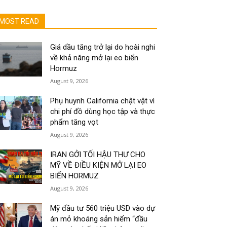
MOST READ
Giá dầu tăng trở lại do hoài nghi
về khả năng mở lại eo biển
Hormuz
August 9, 2026
Phụ huynh California chật vật vì
chi phí đồ dùng học tập và thực
phẩm tăng vọt
August 9, 2026
IRAN GỞI TỐI HẬU THƯ CHO
MỸ VỀ ĐIỀU KIỆN MỞ LẠI EO
BIỂN HORMUZ
August 9, 2026
Mỹ đầu tư 560 triệu USD vào dự
án mỏ khoáng sản hiếm “đầu