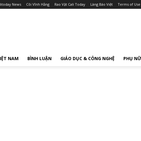
litoday News
Cõi Vĩnh Hằng
Rao Vặt Cali Today
Làng Báo Việt
Terms of Use
IỆT NAM
BÌNH LUẬN
GIÁO DỤC & CÔNG NGHỆ
PHỤ N