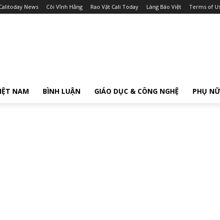
Calitoday News
Cõi Vĩnh Hằng
Rao Vặt Cali Today
Làng Báo Việt
Terms of U
IỆT NAM
BÌNH LUẬN
GIÁO DỤC & CÔNG NGHỆ
PHỤ N