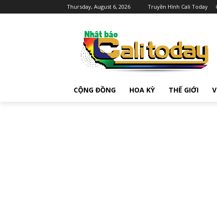
Thursday, August 6, 2026
Truyền Hình Cali Today
CỘNG ĐỒNG
HOA KỲ
THẾ GIỚI
V