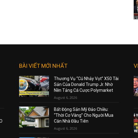
BÀI VIẾT MỚI NHẤT
V
Thương Vụ “Cú Nhảy Vọt” X50 Tài
Sản Của Donald Trump Jr. Nhờ
Nền Tảng Cá Cược Polymarket
August 6, 2026
Bất Động Sản Mỹ Đảo Chiều:
“Thời Cơ Vàng” Cho Người Mua
AO
Căn Nhà Đầu Tiên
August 6, 2026