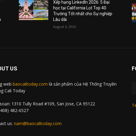
Xếp hạng LinkedIn 2026: 5 Đại
học tại California Lọt Top 40
Trường Tốt nhất cho Sự nghiệp
m
Lâu dài
August 6, 2026
OUT US
F
ng web
baocalitoday.com
là sản phẩm của Hệ Thống Truyền
g Cali Today
soạn: 1310 Tully Road #109, San Jose, CA 95122
Te
 (408) 482-6527
act us:
nam@baocalitoday.com