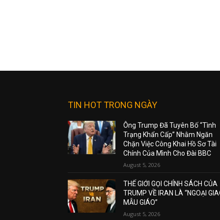
TIN HOT TRONG NGÀY
Ông Trump Đã Tuyên Bố “Tình
Trạng Khẩn Cấp” Nhằm Ngăn
Chặn Việc Công Khai Hồ Sơ Tài
Chính Của Mình Cho Đài BBC
August 5, 2026
THẾ GIỚI GỌI CHÍNH SÁCH CỦA
TRUMP VỀ IRAN LÀ “NGOẠI GI
MẪU GIÁO”
August 5, 2026