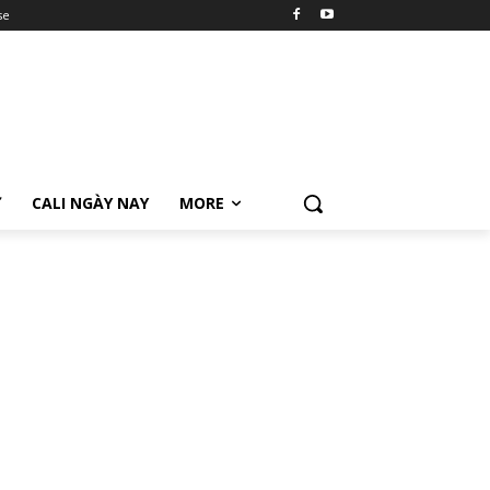
se
Ữ
CALI NGÀY NAY
MORE