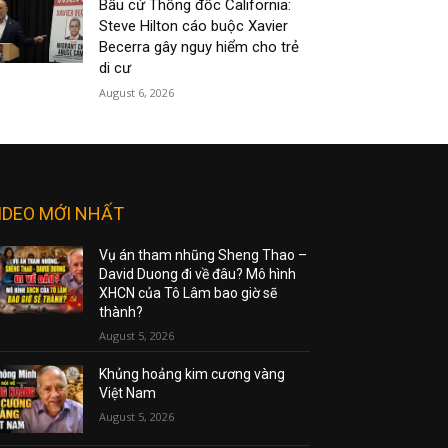
Bầu cử Thống đốc California:
Steve Hilton cáo buộc Xavier
Becerra gây nguy hiểm cho trẻ
di cư
August 6, 2026
IDEO MỚI NHẤT
Vụ án tham nhũng Sheng Thao –
David Duong đi về đâu? Mô hình
XHCN của Tô Lâm bao giờ sẽ
thành?
August 5, 2026
Khủng hoảng kim cương vàng
Việt Nam
August 5, 2026