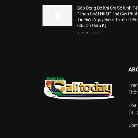
Báo Động Đỏ Khi Chỉ Số Kinh Tế
“Then Chốt Nhất” Thế Giới Phát
Tín Hiệu Nguy Hiểm Trước Thề
bầu Cử Giữa Kỳ
August 5, 2026
AB
Tra
Thôn
Tòa 
Tel:
Cont